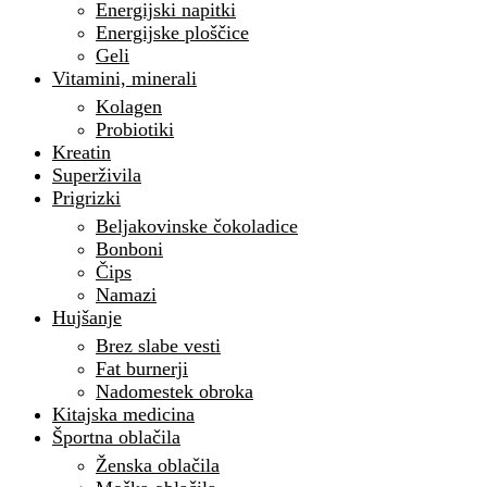
Energijski napitki
Energijske ploščice
Geli
Vitamini, minerali
Kolagen
Probiotiki
Kreatin
Superživila
Prigrizki
Beljakovinske čokoladice
Bonboni
Čips
Namazi
Hujšanje
Brez slabe vesti
Fat burnerji
Nadomestek obroka
Kitajska medicina
Športna oblačila
Ženska oblačila