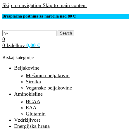
Skip to navigation
Skip to main content
Brezplačna poštnina za naročila nad 80 €!
Search
0
0
Izdelkov
0,00
€
Brskaj kategorije
Beljakovine
Mešanica beljakovin
Sirotka
Veganske beljakovine
Aminokisline
BCAA
EAA
Glutamin
Vzdržljivost
Energijska hrana