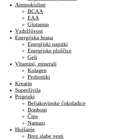
Aminokisline
BCAA
EAA
Glutamin
Vzdržljivost
Energijska hrana
Energijski napitki
Energijske ploščice
Geli
Vitamini, minerali
Kolagen
Probiotiki
Kreatin
Superživila
Prigrizki
Beljakovinske čokoladice
Bonboni
Čips
Namazi
Hujšanje
Brez slabe vesti