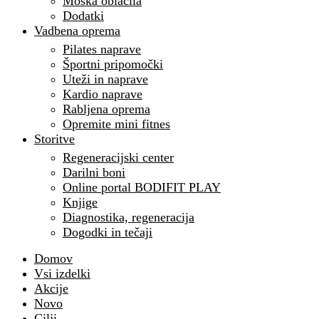
Moška oblačila
Dodatki
Vadbena oprema
Pilates naprave
Športni pripomočki
Uteži in naprave
Kardio naprave
Rabljena oprema
Opremite mini fitnes
Storitve
Regeneracijski center
Darilni boni
Online portal BODIFIT PLAY
Knjige
Diagnostika, regeneracija
Dogodki in tečaji
Domov
Vsi izdelki
Akcije
Novo
Cilji