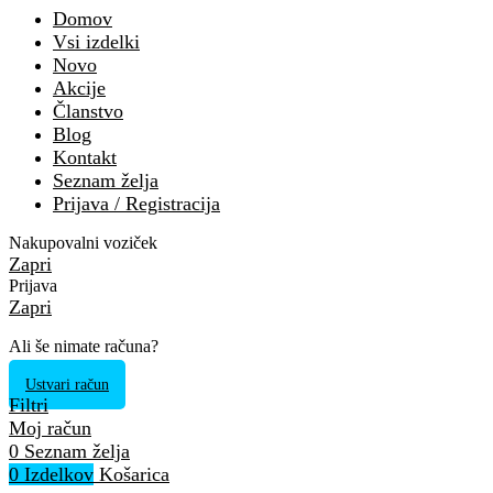
Domov
Vsi izdelki
Novo
Akcije
Članstvo
Blog
Kontakt
Seznam želja
Prijava / Registracija
Nakupovalni voziček
Zapri
Prijava
Zapri
Ali še nimate računa?
Ustvari račun
Filtri
Moj račun
0
Seznam želja
0
Izdelkov
Košarica