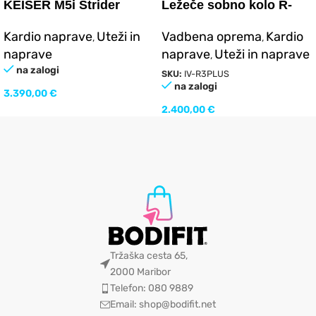
KEISER M5i Strider
Ležeče sobno kolo R-
R3PLUS
Kardio naprave
Uteži in
Vadbena oprema
Kardio
,
,
naprave
naprave
Uteži in naprave
,
na zalogi
SKU:
IV-R3PLUS
na zalogi
3.390,00
€
2.400,00
€
Tržaška cesta 65,
2000 Maribor
Telefon: 080 9889
Email: shop@bodifit.net