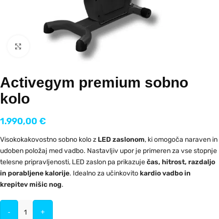
Kliknite za povečavo
Activegym premium sobno
kolo
1.990,00
€
Visokokakovostno sobno kolo z
LED zaslonom
, ki omogoča naraven in
udoben položaj med vadbo. Nastavljiv upor je primeren za vse stopnje
telesne pripravljenosti, LED zaslon pa prikazuje
čas, hitrost, razdaljo
in porabljene kalorije
. Idealno za učinkovito
kardio vadbo in
krepitev mišic nog
.
-
+