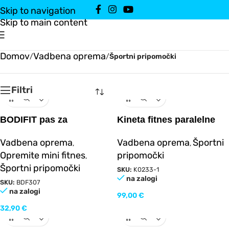
Skip to navigation
Skip to main content
Domov
Vadbena oprema
/
/
Športni pripomočki
Filtri
BODIFIT pas za
Kineta fitnes paralelne
dvigovanje uteži
lestve
Vadbena oprema
Vadbena oprema
Športni
,
,
Opremite mini fitnes
pripomočki
,
Športni pripomočki
SKU:
K0233-1
na zalogi
SKU:
BDF307
na zalogi
99,00
€
32,90
€