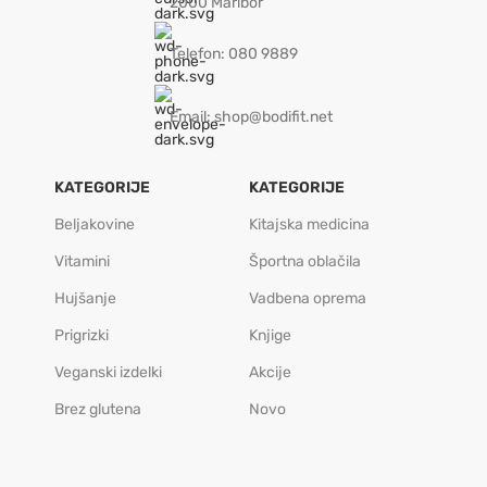
2000 Maribor
Telefon: 080 9889
Email: shop@bodifit.net
KATEGORIJE
KATEGORIJE
Beljakovine
Kitajska medicina
Vitamini
Športna oblačila
Hujšanje
Vadbena oprema
Prigrizki
Knjige
Veganski izdelki
Akcije
Brez glutena
Novo