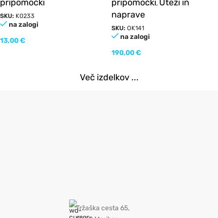
pripomočki
pripomočki
Uteži in
,
naprave
SKU:
K0233
na zalogi
SKU:
OK141
na zalogi
13,00
€
190,00
€
Več izdelkov ...
Tržaška cesta 65,