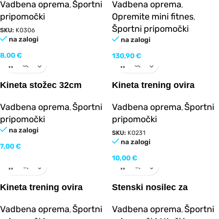
Vadbena oprema
Športni
Vadbena oprema
,
,
pripomočki
Opremite mini fitnes
,
Športni pripomočki
SKU:
K0306
na zalogi
na zalogi
8,00
€
130,90
€
Kineta stožec 32cm
Kineta trening ovira
15cm
Vadbena oprema
Športni
Vadbena oprema
Športni
,
,
pripomočki
pripomočki
na zalogi
SKU:
K0231
na zalogi
7,00
€
10,00
€
Kineta trening ovira
Stenski nosilec za
30cm
olimpijske palice (10
Vadbena oprema
Športni
Vadbena oprema
Športni
,
,
mest)