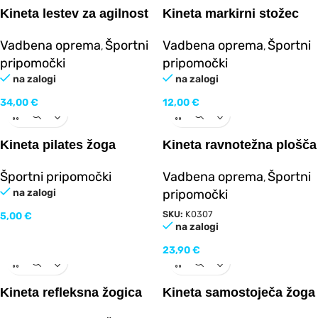
Kineta lestev za agilnost
Kineta markirni stožec
Vadbena oprema
Športni
Vadbena oprema
Športni
,
,
pripomočki
pripomočki
na zalogi
na zalogi
34,00
€
12,00
€
Kineta pilates žoga
Kineta ravnotežna plošča
lesena
Športni pripomočki
Vadbena oprema
Športni
,
na zalogi
pripomočki
SKU:
K0307
5,00
€
na zalogi
23,90
€
Kineta refleksna žogica
Kineta samostoječa žoga
6,5cm
za boks