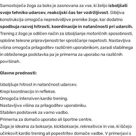
Samostoječa žoga za boks je zasnovana za vse, ki želijo
izboljšati
svojo tehniko udarcev, reakcijski čas ter vzdržljivost
. Gibljiva
konstrukcija omogoča nepredvidljive premike žoge, kar dodatno
spodbuja razvoj hitrosti, koordinacije in natančnosti pri udarcih.
Trening z žogo je odličen način za izboljšanje motoričnih sposobnosti,
splošne telesne pripravljenosti ter sproščanje napetosti. Nastavljiva
višina omogoča prilagoditev različnim uporabnikom, zaradi stabilnega
in obteženega podstavka pa je primerna za uporabo na različnih
površinah.
Glavne prednosti:
Izboljšuje hitrost in natančnost udarcev.
Krepi koordinacijo in reflekse.
Omogoča intenziven kardio trening.
Nastavljiva višina za prilagoditev uporabniku.
Stabilen podstavek za varno vadbo.
Primerna za domačo uporabo ali športne centre.
Žoga je idealna za boksarje, kickboksarje, rekreativce in vse, ki iščejo
učinkovit kardio trening ali popestritev domače vadbe. V primerjavi s