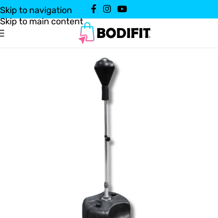
Skip to navigation
Skip to main content
Domov
Vadbena oprema
Športni pripomočki
/
/