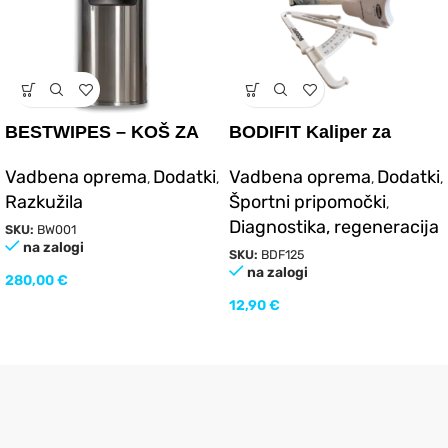
BESTWIPES – KOŠ ZA
BODIFIT Kaliper za
DEZINFEKCIJSKE
merjenje kožne gube in
Vadbena oprema
Dodatki
Vadbena oprema
Dodatki
,
,
,
,
ROBČKE
merilni trak za telo
Razkužila
Športni pripomočki
,
Diagnostika, regeneracija
SKU:
BW001
na zalogi
SKU:
BDF125
na zalogi
280,00
€
12,90
€