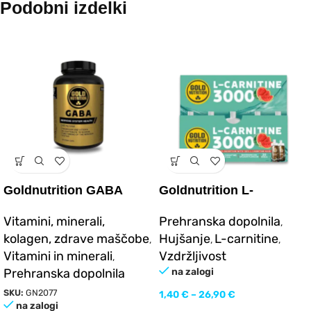
Podobni izdelki
Goldnutrition GABA
Goldnutrition L-
60vcaps
CARNITINE 3000mg
Vitamini, minerali,
Prehranska dopolnila
,
kolagen, zdrave maščobe
Hujšanje
L-carnitine
,
,
,
Vitamini in minerali
Vzdržljivost
,
Prehranska dopolnila
na zalogi
SKU:
GN2077
1,40
€
–
26,90
€
na zalogi