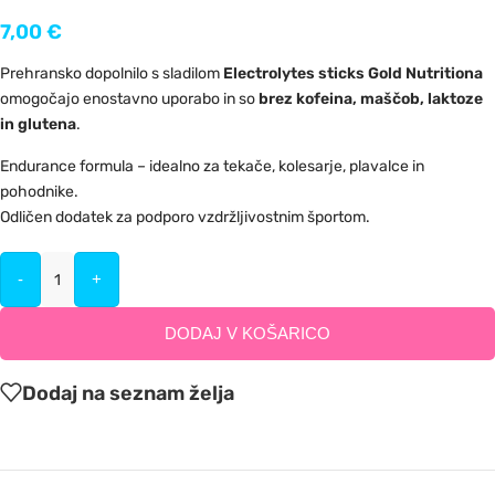
7,00
€
Prehransko dopolnilo s sladilom
Electrolytes sticks Gold Nutritiona
omogočajo enostavno uporabo in so
brez kofeina, maščob, laktoze
in glutena
.
Endurance formula – idealno za tekače, kolesarje, plavalce in
pohodnike.
Odličen dodatek za podporo vzdržljivostnim športom.
-
+
DODAJ V KOŠARICO
Dodaj na seznam želja