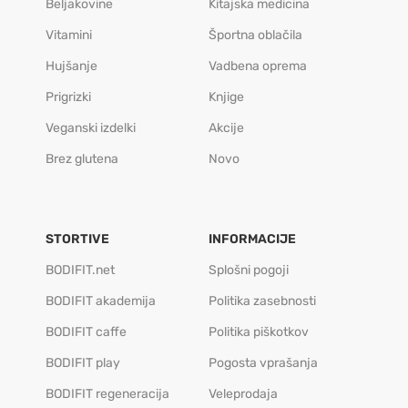
Beljakovine
Kitajska medicina
Vitamini
Športna oblačila
Hujšanje
Vadbena oprema
Prigrizki
Knjige
Veganski izdelki
Akcije
Brez glutena
Novo
STORTIVE
INFORMACIJE
BODIFIT.net
Splošni pogoji
BODIFIT akademija
Politika zasebnosti
BODIFIT caffe
Politika piškotkov
BODIFIT play
Pogosta vprašanja
BODIFIT regeneracija
Veleprodaja