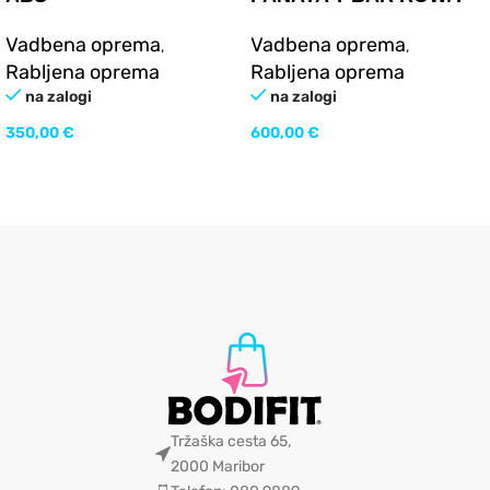
BENCH/PROFESIONALN
VESLANJE V
Vadbena oprema
Vadbena oprema
,
,
A FITNES KLOP ZA
PREDKLONU (rabljeno)
Rabljena oprema
Rabljena oprema
UPOGIB TRUPA
na zalogi
na zalogi
(rabljeno)
350,00
€
600,00
€
Tržaška cesta 65,
2000 Maribor