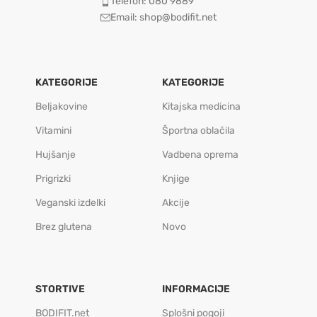
Telefon: 080 9889
Email: shop@bodifit.net
KATEGORIJE
KATEGORIJE
Beljakovine
Kitajska medicina
Vitamini
Športna oblačila
Hujšanje
Vadbena oprema
Prigrizki
Knjige
Veganski izdelki
Akcije
Brez glutena
Novo
STORTIVE
INFORMACIJE
BODIFIT.net
Splošni pogoji