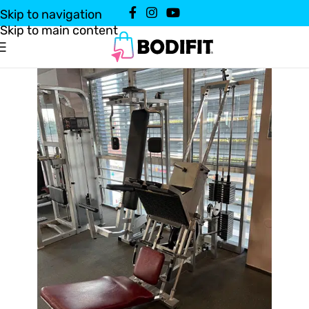
Skip to navigation
Skip to main content
Domov
Vadbena oprema
Uteži in naprave
/
/