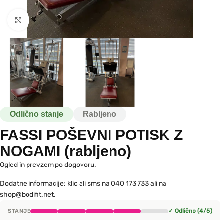
Kliknite za povečavo
Odlično stanje
Rabljeno
FASSI POŠEVNI POTISK Z
NOGAMI (rabljeno)
Ogled in prevzem po dogovoru.
Dodatne informacije: klic ali sms na 040 173 733 ali na
shop@bodifit.net.
✓ Odlično (4/5)
STANJE