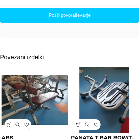
Pošlji povpraševanje
Povezani izdelki
ABS
PANATA T BAR ROW/T-