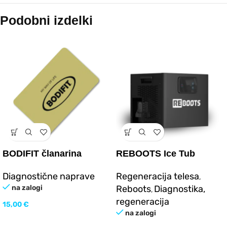
Podobni izdelki
BODIFIT članarina
REBOOTS Ice Tub
Chiller – zunanji
Diagnostične naprave
Regeneracija telesa
,
hladilnik za ledeno kopel
na zalogi
Reboots
Diagnostika,
,
regeneracija
15,00
€
na zalogi