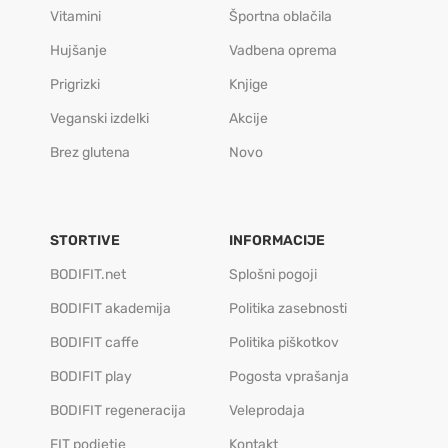
Vitamini
Športna oblačila
Hujšanje
Vadbena oprema
Prigrizki
Knjige
Veganski izdelki
Akcije
Brez glutena
Novo
STORTIVE
INFORMACIJE
BODIFIT.net
Splošni pogoji
BODIFIT akademija
Politika zasebnosti
BODIFIT caffe
Politika piškotkov
BODIFIT play
Pogosta vprašanja
BODIFIT regeneracija
Veleprodaja
FIT podjetje
Kontakt