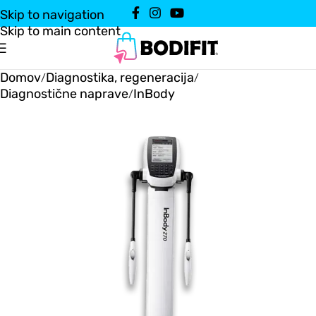
Skip to navigation
Skip to main content
Domov
Diagnostika, regeneracija
/
/
Diagnostične naprave
InBody
/