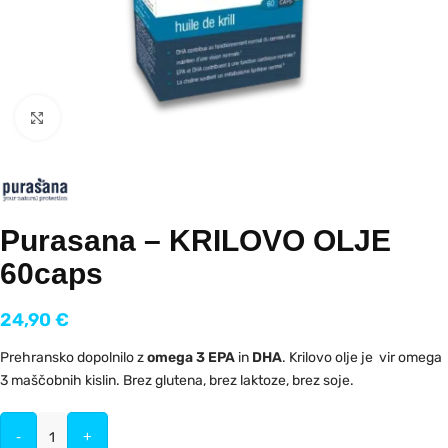
Kliknite za povečavo
Purasana – KRILOVO OLJE
60caps
24,90
€
Prehransko dopolnilo z
omega 3 EPA
in
DHA
. Krilovo olje je vir omega
3 maščobnih kislin. Brez glutena, brez laktoze, brez soje.
-
+