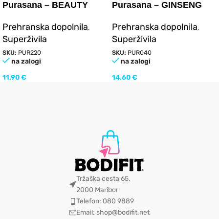
Purasana – BEAUTY
Purasana – GINSENG
SMOOTHIE 150g
80caps
Prehranska dopolnila
Prehranska dopolnila
,
,
Superživila
Superživila
SKU:
PUR220
SKU:
PUR040
na zalogi
na zalogi
11,90
€
14,60
€
Tržaška cesta 65,
2000 Maribor
Telefon: 080 9889
Email: shop@bodifit.net