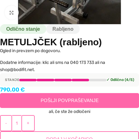
Kliknite za povečavo
Odlično stanje
Rabljeno
METULJČEK (rabljeno)
Ogled in prevzem po dogovoru.
Dodatne informacije: klic ali sms na 040 173 733 ali na
shop@bodifit.net.
✓ Odlično (4/5)
STANJE
790,00
€
POŠLJI POVPRAŠEVANJE
ali, če ste že odločeni
-
+