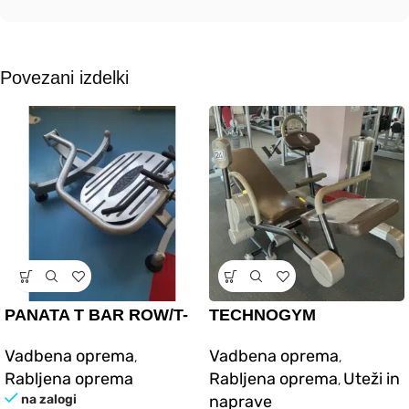
Povezani izdelki
PANATA T BAR ROW/T-
TECHNOGYM
VESLANJE V
SELECTION LINE
Vadbena oprema
Vadbena oprema
,
,
PREDKLONU (rabljeno)
NAPRAVA ZA
Rabljena oprema
Rabljena oprema
Uteži in
,
RAZTEZANJE (rabljeno)
na zalogi
naprave