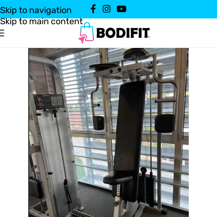
Skip to navigation
Skip to main content
Domov
Vadbena oprema
Uteži in naprave
/
/