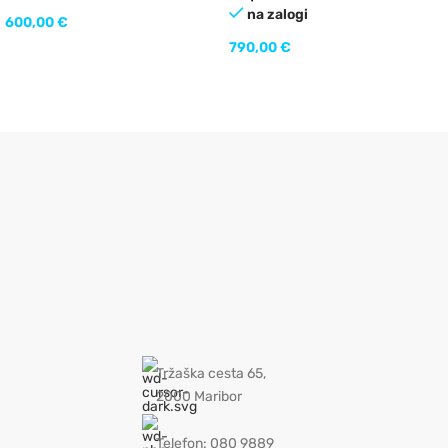
na zalogi
600,00
€
790,00
€
Tržaška cesta 65,
2000 Maribor
Telefon: 080 9889