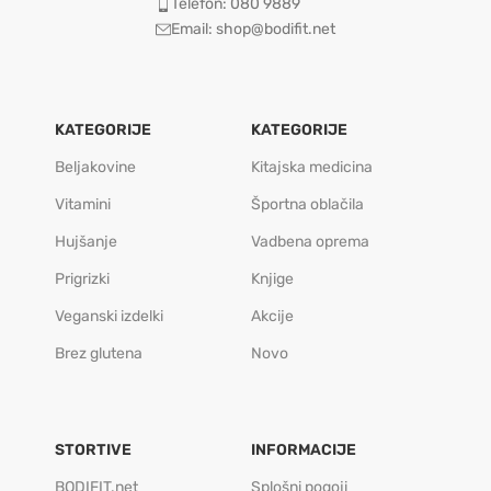
Telefon: 080 9889
Email: shop@bodifit.net
KATEGORIJE
KATEGORIJE
Beljakovine
Kitajska medicina
Vitamini
Športna oblačila
Hujšanje
Vadbena oprema
Prigrizki
Knjige
Veganski izdelki
Akcije
Brez glutena
Novo
STORTIVE
INFORMACIJE
BODIFIT.net
Splošni pogoji