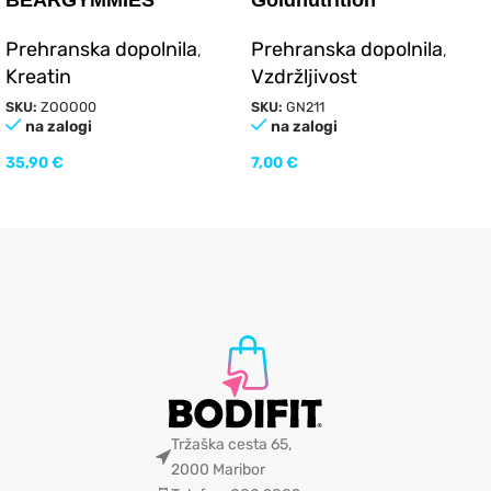
BEARGYMMIES
Goldnutrition
CREATINE
ELECTROLYTES STICKS
Prehranska dopolnila
Prehranska dopolnila
,
,
MONOHYDRATE 150
10 vrečk
Kreatin
Vzdržljivost
gumi bonbonov
SKU:
ZOOO00
SKU:
GN211
na zalogi
na zalogi
35,90
€
7,00
€
Tržaška cesta 65,
2000 Maribor