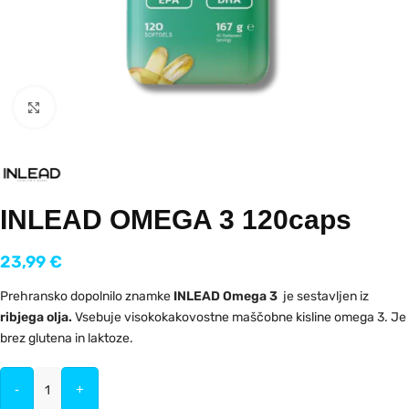
Kliknite za povečavo
INLEAD OMEGA 3 120caps
23,99
€
Prehransko dopolnilo znamke
INLEAD Omega 3
je sestavljen iz
ribjega olja.
Vsebuje visokokakovostne maščobne kisline omega 3. Je
brez glutena in laktoze.
-
+