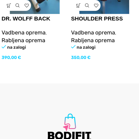
DR. WOLFF BACK
SHOULDER PRESS
FITNESS – MEDICINSKA
BENCH/PROFESIONALN
Vadbena oprema
Vadbena oprema
,
,
KLOP ZA DVIG
A KLOP (rabljeno)
Rabljena oprema
Rabljena oprema
MEDENICE (rabljeno)
na zalogi
na zalogi
390,00
€
350,00
€