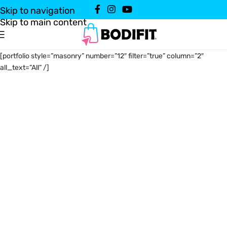
Skip to navigation
Skip to main content
[portfolio style=”masonry” number=”12″ filter=”true” column=”2″
all_text=”All” /]