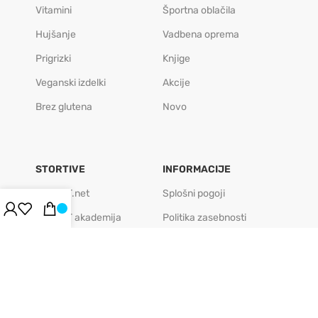
Vitamini
Športna oblačila
Hujšanje
Vadbena oprema
Prigrizki
Knjige
Veganski izdelki
Akcije
Brez glutena
Novo
STORTIVE
INFORMACIJE
BODIFIT.net
Splošni pogoji
BODIFIT akademija
Politika zasebnosti
BODIFIT caffe
Politika piškotkov
BODIFIT play
Pogosta vprašanja
BODIFIT regeneracija
Veleprodaja
FIT podjetje
Kontakt