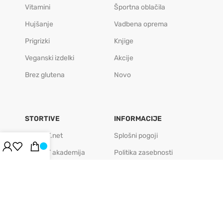
Vitamini
Športna oblačila
Hujšanje
Vadbena oprema
Prigrizki
Knjige
Veganski izdelki
Akcije
Brez glutena
Novo
STORTIVE
INFORMACIJE
BODIFIT.net
Splošni pogoji
BODIFIT akademija
Politika zasebnosti
BODIFIT caffe
Politika piškotkov
BODIFIT play
Pogosta vprašanja
BODIFIT regeneracija
Veleprodaja
FIT podjetje
Kontakt