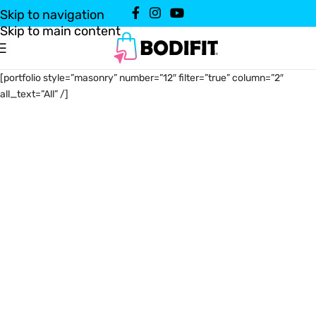
Skip to navigation
Skip to main content
[portfolio style=”masonry” number=”12″ filter=”true” column=”2″
all_text=”All” /]