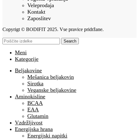
Veleprodaja
Kontakt
Zaposlitev
Copyrigt © BODIFIT 2025. Vse pravice pridržane.
Search
Meni
Kategorije
Beljakovine
Mešanica beljakovin
Sirotka
Veganske beljakovine
Aminokisline
BCAA
EAA
Glutamin
Vzdržljivost
Energijska hrana
Energijski napitki