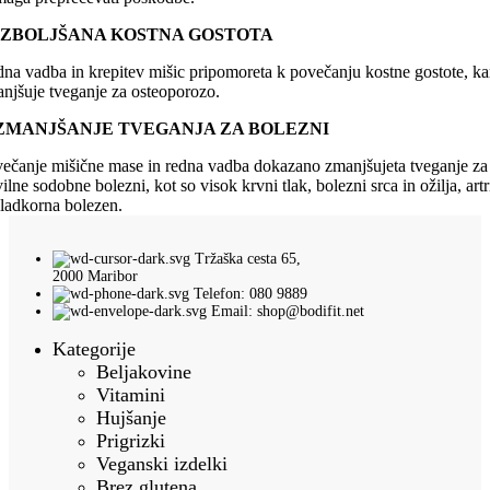
IZBOLJŠANA KOSTNA GOSTOTA
na vadba in krepitev mišic pripomoreta k povečanju kostne gostote, ka
njšuje tveganje za osteoporozo.
ZMANJŠANJE TVEGANJA ZA BOLEZNI
ečanje mišične mase in redna vadba dokazano zmanjšujeta tveganje za
vilne sodobne bolezni, kot so visok krvni tlak, bolezni srca in ožilja, artri
sladkorna bolezen.
Tržaška cesta 65,
2000 Maribor
Telefon: 080 9889
Email: shop@bodifit.net
Kategorije
Beljakovine
Vitamini
Hujšanje
Prigrizki
Veganski izdelki
Brez glutena