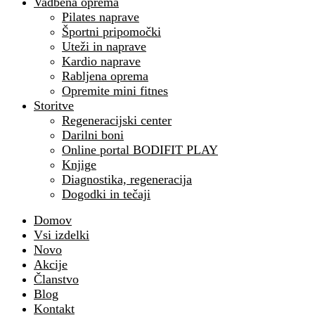
Vadbena oprema
Pilates naprave
Športni pripomočki
Uteži in naprave
Kardio naprave
Rabljena oprema
Opremite mini fitnes
Storitve
Regeneracijski center
Darilni boni
Online portal BODIFIT PLAY
Knjige
Diagnostika, regeneracija
Dogodki in tečaji
Domov
Vsi izdelki
Novo
Akcije
Članstvo
Blog
Kontakt