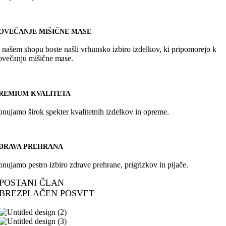
OVEČANJE MIŠIČNE MASE
 našem shopu boste našli vrhunsko izbiro izdelkov, ki pripomorejo k
ovečanju mišične mase.
REMIUM KVALITETA
onujamo širok spekter kvalitetnih izdelkov in opreme.
DRAVA PREHRANA
onujamo pestro izbiro zdrave prehrane, prigrizkov in pijače.
POSTANI ČLAN
BREZPLAČEN POSVET