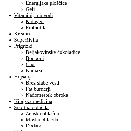
Energijske ploščice
Geli
Vitamini, minerali
Kolagen
Probiotiki
Kreatin
Superživila
Prigrizki
Beljakovinske čokoladice
Bonboni
Čips
Namazi
Hujšanje
Brez slabe vesti
Fat burnerji
Nadomestek obroka
Kitajska medicina
Športna oblačila
Ženska oblačila
Moška oblačila
Dodatki