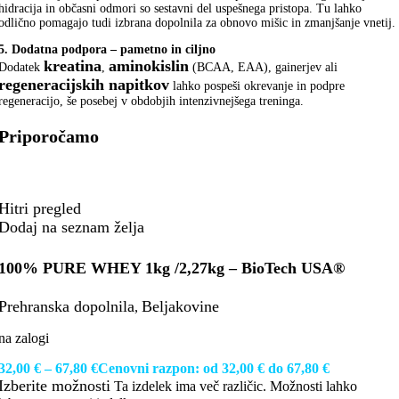
hidracija in občasni odmori so sestavni del uspešnega pristopa. Tu lahko
odlično pomagajo tudi izbrana dopolnila za obnovo mišic in zmanjšanje vnetij.
5. Dodatna podpora – pametno in ciljno
kreatina
aminokislin
Dodatek
,
(BCAA, EAA), gainerjev ali
regeneracijskih napitkov
lahko pospeši okrevanje in podpre
regeneracijo, še posebej v obdobjih intenzivnejšega treninga.
Priporočamo
Hitri pregled
Dodaj na seznam želja
100% PURE WHEY 1kg /2,27kg – BioTech USA®
Prehranska dopolnila
Beljakovine
,
na zalogi
32,00
€
–
67,80
€
Cenovni razpon: od 32,00 € do 67,80 €
Izberite možnosti
Ta izdelek ima več različic. Možnosti lahko