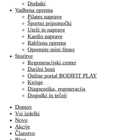
Dodatki
Vadbena oprema
Pilates naprave
Športni pripomočki
Uteži in naprave
Kardio naprave
Rabljena oprema
Opremite mini fitnes
Storitve
Regeneracijski center
Darilni boni
Online portal BODIFIT PLAY
Knjige
Diagnostika, regeneracija
Dogodki in tečaji
Domov
Vsi izdelki
Novo
Akcije
Članstvo
Blog