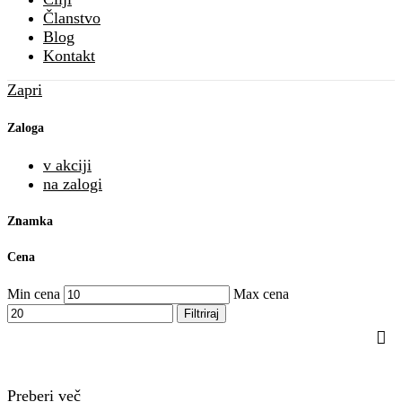
Članstvo
Blog
Kontakt
Zapri
Zaloga
v akciji
na zalogi
Znamka
Cena
Min cena
Max cena
Filtriraj
Preberi več