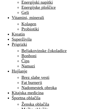
Energijski napitki
Energijske ploščice
Geli
Vitamini, minerali
Kolagen
Probiotiki
Kreatin
Superživila
Prigrizki
Beljakovinske čokoladice
Bonboni
Čips
Namazi
Hujšanje
Brez slabe vesti
Fat burnerji
Nadomestek obroka
Kitajska medicina
Športna oblačila
Ženska oblačila