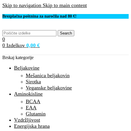
Skip to navigation
Skip to main content
Brezplačna poštnina za naročila nad 80 €!
Search
0
0
Izdelkov
0,00
€
Brskaj kategorije
Beljakovine
Mešanica beljakovin
Sirotka
Veganske beljakovine
Aminokisline
BCAA
EAA
Glutamin
Vzdržljivost
Energijska hrana