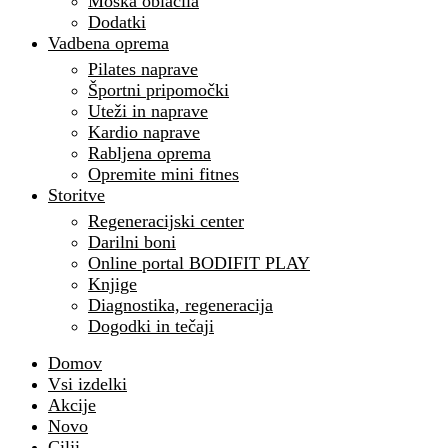
Moška oblačila
Dodatki
Vadbena oprema
Pilates naprave
Športni pripomočki
Uteži in naprave
Kardio naprave
Rabljena oprema
Opremite mini fitnes
Storitve
Regeneracijski center
Darilni boni
Online portal BODIFIT PLAY
Knjige
Diagnostika, regeneracija
Dogodki in tečaji
Domov
Vsi izdelki
Akcije
Novo
Cilji