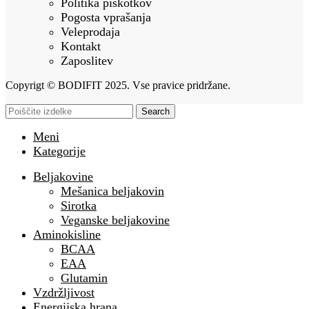
Politika piškotkov
Pogosta vprašanja
Veleprodaja
Kontakt
Zaposlitev
Copyrigt © BODIFIT 2025. Vse pravice pridržane.
Search
Meni
Kategorije
Beljakovine
Mešanica beljakovin
Sirotka
Veganske beljakovine
Aminokisline
BCAA
EAA
Glutamin
Vzdržljivost
Energijska hrana