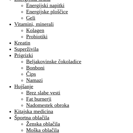
Energijski napitki
Energijske ploščice
Geli
Vitamini, minerali
Kolagen
Probiotiki
Kreatin
Superživila
Prigrizki
Beljakovinske čokoladice
Bonboni
Čips
Namazi
Hujšanje
Brez slabe vesti
Fat burnerji
Nadomestek obroka
Kitajska medicina
Športna oblačila
Ženska oblačila
Moška oblačila