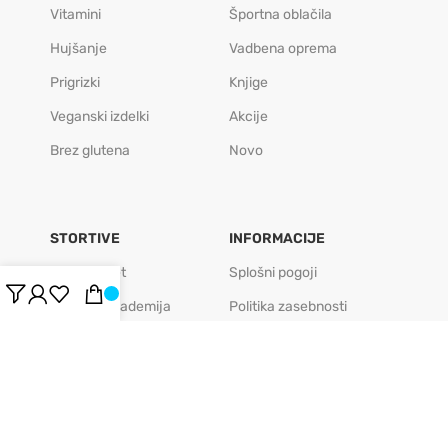
Vitamini
Športna oblačila
Hujšanje
Vadbena oprema
Prigrizki
Knjige
Veganski izdelki
Akcije
Brez glutena
Novo
STORTIVE
INFORMACIJE
BODIFIT.net
Splošni pogoji
BODIFIT akademija
Politika zasebnosti
BODIFIT caffe
Politika piškotkov
BODIFIT play
Pogosta vprašanja
BODIFIT regeneracija
Veleprodaja
FIT podjetje
Kontakt