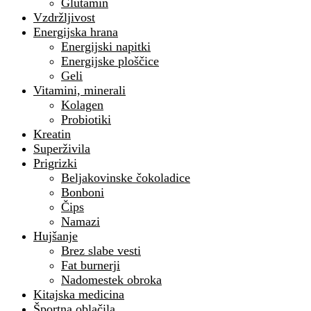
Glutamin
Vzdržljivost
Energijska hrana
Energijski napitki
Energijske ploščice
Geli
Vitamini, minerali
Kolagen
Probiotiki
Kreatin
Superživila
Prigrizki
Beljakovinske čokoladice
Bonboni
Čips
Namazi
Hujšanje
Brez slabe vesti
Fat burnerji
Nadomestek obroka
Kitajska medicina
Športna oblačila