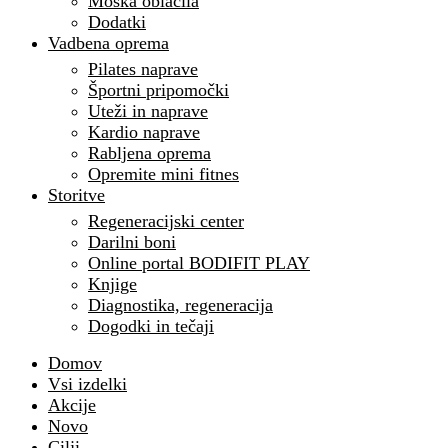
Moška oblačila
Dodatki
Vadbena oprema
Pilates naprave
Športni pripomočki
Uteži in naprave
Kardio naprave
Rabljena oprema
Opremite mini fitnes
Storitve
Regeneracijski center
Darilni boni
Online portal BODIFIT PLAY
Knjige
Diagnostika, regeneracija
Dogodki in tečaji
Domov
Vsi izdelki
Akcije
Novo
Cilji