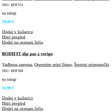
SKU:
BDF314
na zalogi
18,90
€
Dodaj v košarico
Hitri pregled
Dodaj na seznam želja
BODIFIT dip pas z verigo
Vadbena oprema
Opremite mini fitnes
Športni pripomočki
,
,
SKU:
BDF308
na zalogi
41,90
€
Dodaj v košarico
Hitri pregled
Dodaj na seznam želja