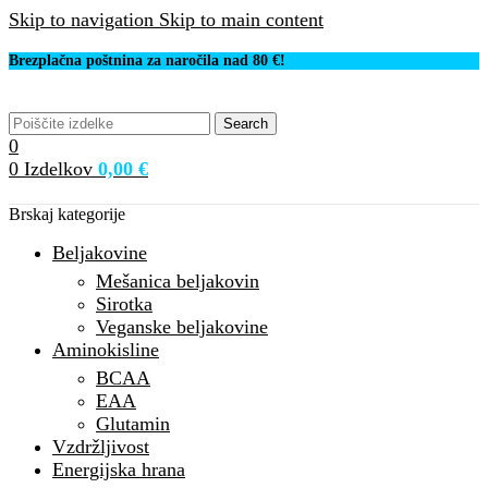
Skip to navigation
Skip to main content
Brezplačna poštnina za naročila nad 80 €!
Search
0
0
Izdelkov
0,00
€
Brskaj kategorije
Beljakovine
Mešanica beljakovin
Sirotka
Veganske beljakovine
Aminokisline
BCAA
EAA
Glutamin
Vzdržljivost
Energijska hrana