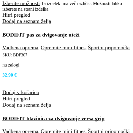
Izberite možnosti
Ta izdelek ima več različic. Možnosti lahko
izberete na strani izdelka
Hitri pregled
Dodaj na seznam želja
BODIFIT pas za dvigovanje uteži
Vadbena oprema
Opremite mini fitnes
Športni pripomočki
,
,
SKU:
BDF307
na zalogi
32,90
€
Dodaj v košarico
Hitri pregled
Dodaj na seznam želja
BODIFIT blazinica za dvigovanje versa grip
Vadbena oprema
Opremite mini fitnes
Športni pripomočki
,
,