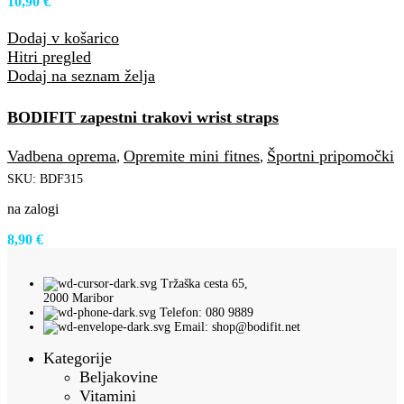
10,90
€
Dodaj v košarico
Hitri pregled
Dodaj na seznam želja
BODIFIT zapestni trakovi wrist straps
Vadbena oprema
Opremite mini fitnes
Športni pripomočki
,
,
SKU:
BDF315
na zalogi
8,90
€
Tržaška cesta 65,
2000 Maribor
Telefon: 080 9889
Email: shop@bodifit.net
Kategorije
Beljakovine
Vitamini