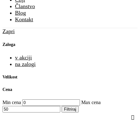
Članstvo
Blog
Kontakt
Zapri
Zaloga
v akciji
na zalogi
Velikost
Cena
Min cena
Max cena
Filtriraj