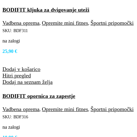
BODIFIT kljuka za dvigovanje uteži
Vadbena oprema
Opremite mini fitnes
Športni pripomočki
,
,
SKU:
BDF311
na zalogi
25,90
€
Dodaj v košarico
Hitri pregled
Dodaj na seznam želja
BODIFIT opornica za zapestje
Vadbena oprema
Opremite mini fitnes
Športni pripomočki
,
,
SKU:
BDF316
na zalogi