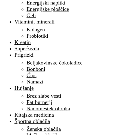
Energijski napitki
Energijske ploščice
Geli
Vitamini, minerali
Kolagen
Probiotiki
Kreatin
Superživila
Prigrizki
Beljakovinske čokoladice
Bonboni
Čips
Namazi
Hujšanje
Brez slabe vesti
Fat burnerji
Nadomestek obroka
Kitajska medicina
Športna oblačila
Ženska oblačila