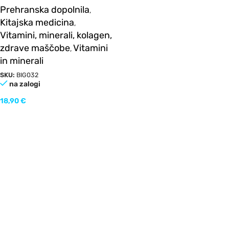
30sgels
Prehranska dopolnila
,
Kitajska medicina
,
Vitamini, minerali, kolagen,
zdrave maščobe
Vitamini
,
in minerali
SKU:
BIG032
na zalogi
18,90
€