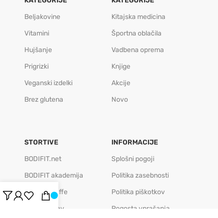
KATEGORIJE
KATEGORIJE
Beljakovine
Kitajska medicina
Vitamini
Športna oblačila
Hujšanje
Vadbena oprema
Prigrizki
Knjige
Veganski izdelki
Akcije
Brez glutena
Novo
STORTIVE
INFORMACIJE
BODIFIT.net
Splošni pogoji
BODIFIT akademija
Politika zasebnosti
BODIFIT caffe
Politika piškotkov
BODIFIT play
Pogosta vprašanja