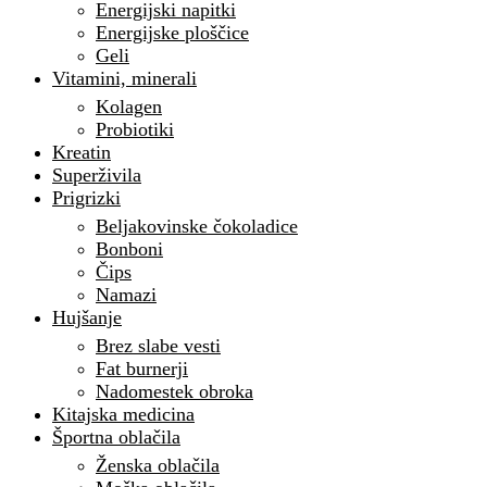
Energijski napitki
Energijske ploščice
Geli
Vitamini, minerali
Kolagen
Probiotiki
Kreatin
Superživila
Prigrizki
Beljakovinske čokoladice
Bonboni
Čips
Namazi
Hujšanje
Brez slabe vesti
Fat burnerji
Nadomestek obroka
Kitajska medicina
Športna oblačila
Ženska oblačila