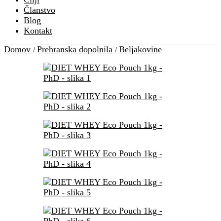
Članstvo
Blog
Kontakt
Domov
Prehranska dopolnila
Beljakovine
/
/