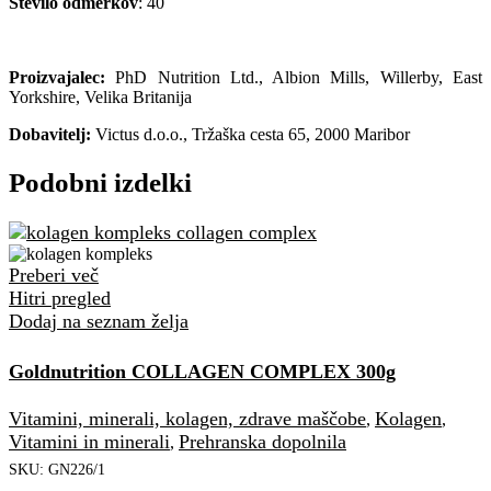
Število odmerkov
: 40
Proizvajalec:
PhD Nutrition Ltd., Albion Mills, Willerby, East
Yorkshire, Velika Britanija
Dobavitelj:
Victus d.o.o., Tržaška cesta 65, 2000 Maribor
Podobni izdelki
Preberi več
Hitri pregled
Dodaj na seznam želja
Goldnutrition COLLAGEN COMPLEX 300g
Vitamini, minerali, kolagen, zdrave maščobe
Kolagen
,
,
Vitamini in minerali
Prehranska dopolnila
,
SKU:
GN226/1