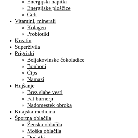
Energijski napitki
Energijske ploščice
Geli
Vitamini, minerali
Kolagen
Probiotiki
Kreatin
Superživila
Prigrizki
Beljakovinske čokoladice
Bonboni
Čips
Namazi
Hujšanje
Brez slabe vesti
Fat burnerji
Nadomestek obroka
Kitajska medicina
Športna oblačila
Ženska oblačila
Moška oblačila
Dodatki