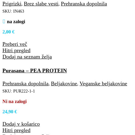
Prigrizki
Brez slabe vesti
Prehranska dopolnila
,
,
SKU:
IN463
na zalogi
2,00
€
Preberi več
Hitri pregled
Dodaj na seznam želja
Purasana – PEA PROTEIN
Prehranska dopolnila
Beljakovine
Veganske beljakovine
,
,
SKU:
PUR222-1-1
Ni na zalogi
24,90
€
Dodaj v košarico
Hitri pregled