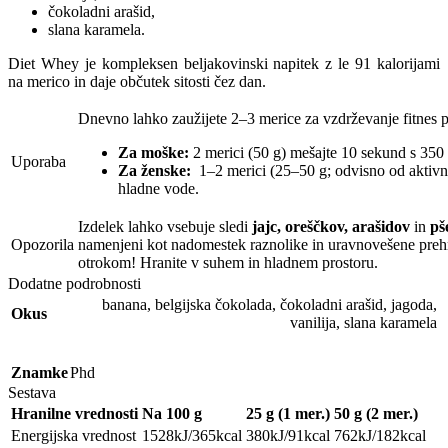
čokoladni arašid,
slana karamela.
Diet Whey je kompleksen beljakovinski napitek z le 91 kalorijami
na merico in daje občutek sitosti čez dan.
Dnevno lahko zaužijete 2–3 merice za vzdrževanje fitnes 
Za moške:
2 merici (50 g) mešajte 10 sekund s 350
Uporaba
Za ženske:
1–2 merici (25–50 g; odvisno od aktivnos
hladne vode.
Izdelek lahko vsebuje sledi
jajc, oreščkov, arašidov
in
pš
Opozorila
namenjeni kot nadomestek raznolike in uravnovešene prehra
otrokom! Hranite v suhem in hladnem prostoru.
Dodatne podrobnosti
banana
,
belgijska čokolada
,
čokoladni arašid
,
jagoda
,
Okus
vanilija
,
slana karamela
Znamke
Phd
Sestava
Hranilne vrednosti
Na 100 g
25 g
(1 mer.)
50 g
(2 mer.)
Energijska vrednost
1528kJ/365kcal
380kJ/91kcal
762kJ/182kcal