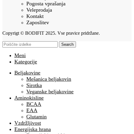
Pogosta vprašanja
Veleprodaja
Kontakt
Zaposlitev
Copyrigt © BODIFIT 2025. Vse pravice pridržane.
Search
Meni
Kategorije
Beljakovine
Mešanica beljakovin
Sirotka
Veganske beljakovine
Aminokisline
BCAA
EAA
Glutamin
Vzdržljivost
Energijska hrana