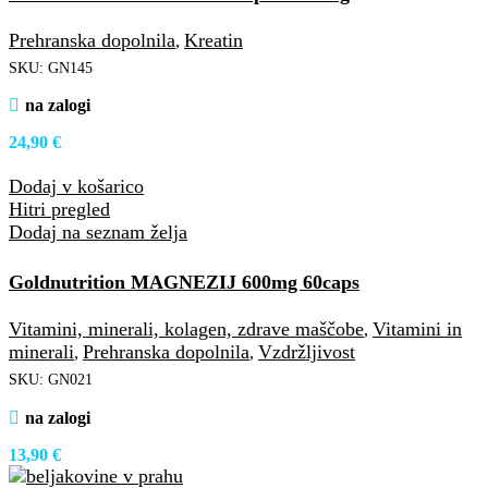
Prehranska dopolnila
Kreatin
,
SKU:
GN145
na zalogi
24,90
€
Dodaj v košarico
Hitri pregled
Dodaj na seznam želja
Goldnutrition MAGNEZIJ 600mg 60caps
Vitamini, minerali, kolagen, zdrave maščobe
Vitamini in
,
minerali
Prehranska dopolnila
Vzdržljivost
,
,
SKU:
GN021
na zalogi
13,90
€