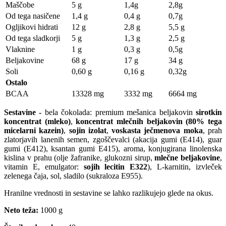
Maščobe
5 g
1,4g
2,8g
Od tega nasičene
1,4 g
0,4 g
0,7g
Ogljikovi hidrati
12 g
2,8 g
5,5 g
Od tega sladkorji
5 g
1,3 g
2,5 g
Vlaknine
1 g
0,3 g
0,5g
Beljakovine
68 g
17 g
34 g
Soli
0,60 g
0,16 g
0,32g
Ostalo
BCAA
13328 mg
3332 mg
6664 mg
Sestavine -
bela čokolada: premium mešanica beljakovin
sirotkin
koncentrat (mleko)
,
koncentrat mlečnih beljakovin (80% tega
micelarni kazein)
,
sojin izolat
,
voskasta ječmenova moka
, prah
zlatorjavih lanenih semen, zgoščevalci (akacija gumi (E414), guar
gumi (E412), ksantan gumi E415), aroma, konjugirana linolenska
kislina v prahu (olje žafranike, glukozni sirup,
mlečne beljakovine
,
vitamin E, emulgator:
sojih lecitin E322
), L-karnitin, izvleček
zelenega čaja, sol, sladilo (sukraloza E955).
Hranilne vrednosti in sestavine se lahko razlikujejo glede na okus.
Neto teža:
1000 g