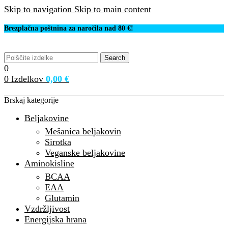
Skip to navigation
Skip to main content
Brezplačna poštnina za naročila nad 80 €!
Search
0
0
Izdelkov
0,00
€
Brskaj kategorije
Beljakovine
Mešanica beljakovin
Sirotka
Veganske beljakovine
Aminokisline
BCAA
EAA
Glutamin
Vzdržljivost
Energijska hrana