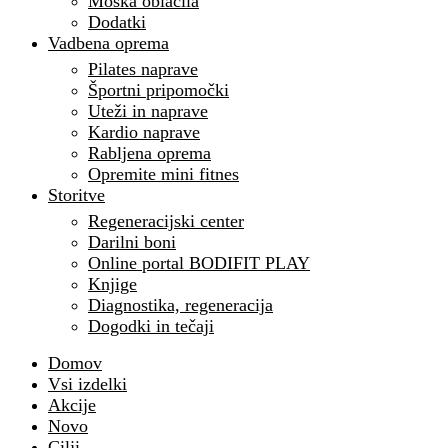
Moška oblačila
Dodatki
Vadbena oprema
Pilates naprave
Športni pripomočki
Uteži in naprave
Kardio naprave
Rabljena oprema
Opremite mini fitnes
Storitve
Regeneracijski center
Darilni boni
Online portal BODIFIT PLAY
Knjige
Diagnostika, regeneracija
Dogodki in tečaji
Domov
Vsi izdelki
Akcije
Novo
Cilji