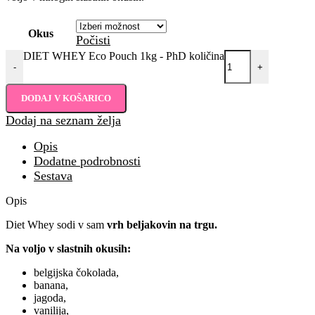
Okus
Počisti
DIET WHEY Eco Pouch 1kg - PhD količina
-
+
DODAJ V KOŠARICO
Dodaj na seznam želja
Opis
Dodatne podrobnosti
Sestava
Opis
Diet Whey sodi v sam
vrh beljakovin na trgu.
Na voljo v slastnih okusih:
belgijska čokolada,
banana,
jagoda,
vanilija,