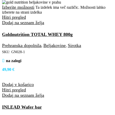
Izberite možnosti
Ta izdelek ima več različic. Možnosti lahko
izberete na strani izdelka
Hitri pregled
Dodaj na seznam želja
Goldnutrition TOTAL WHEY 800g
Prehranska dopolnila
Beljakovine
Sirotka
,
,
SKU:
GN028-1
na zalogi
49,90
€
Dodaj v košarico
Hitri pregled
Dodaj na seznam želja
INLEAD Wafer bar