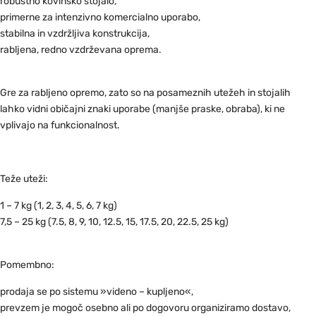
robustno kovinsko stojalo,
primerne za intenzivno komercialno uporabo,
stabilna in vzdržljiva konstrukcija,
rabljena, redno vzdrževana oprema.
Gre za rabljeno opremo, zato so na posameznih utežeh in stojalih
lahko vidni običajni znaki uporabe (manjše praske, obraba), ki ne
vplivajo na funkcionalnost.
Teže uteži:
1 – 7 kg (1, 2, 3, 4, 5, 6, 7 kg)
7,5 – 25 kg (7.5, 8, 9, 10, 12.5, 15, 17.5, 20, 22.5, 25 kg)
Pomembno:
prodaja se po sistemu »videno – kupljeno«,
prevzem je mogoč osebno ali po dogovoru organiziramo dostavo,