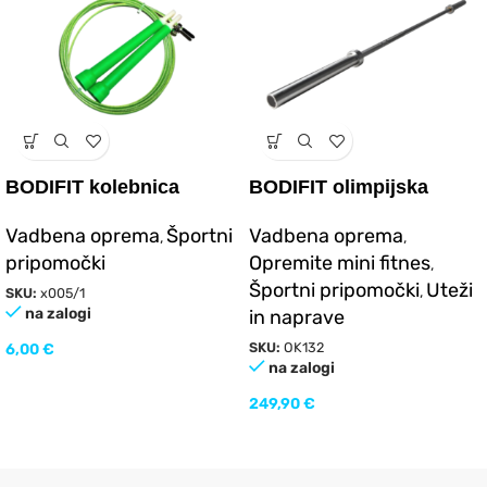
BODIFIT kolebnica
BODIFIT olimpijska
palica (454 kg)
Vadbena oprema
Športni
Vadbena oprema
,
,
pripomočki
Opremite mini fitnes
,
Športni pripomočki
Uteži
,
SKU:
x005/1
na zalogi
in naprave
6,00
€
SKU:
OK132
na zalogi
249,90
€