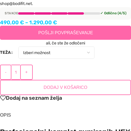
shop@bodifit.net.
✓ Odlično (4/5)
STANJE
490,00
€
–
1.290,00
€
POŠLJI POVPRAŠEVANJE
ali, če ste že odločeni
TEŽA
-
+
DODAJ V KOŠARICO
Dodaj na seznam želja
OPIS