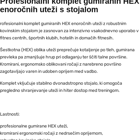
Profesionalni komplet gumiranih HEX
enoročnih uteži s stojalom
rofesionalni komplet gumiranih HEX enoročnih uteži z robustnim
kovinskim stojalom je zasnovan za intenzivno vsakodnevno uporabo v
fitnes centrih, športnih klubih, hotelih in domačih fitnesih.
Šestkotna (HEX) oblika uteži preprečuje kotaljenje po tleh, gumirana
prevleka pa zmanjšuje hrup pri odlaganju ter ščiti talne površine.
Kromirani, ergonomsko oblikovani ročaji z narebreno površino
zagotavljajo varen in udoben oprijem med vadbo.
Komplet vključuje stabilno dvonadstropno stojalo, ki omogoča
pregledno shranjevanje uteži in hiter dostop med treningom.
Lastnosti:
profesionalne gumirane HEX uteži,
kromirani ergonomski ročaji z nedrsečim oprijemom,