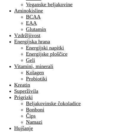
Veganske beljakovine
Aminokisline
BCAA
EAA
Glutamin
Vzdržljivost
Energijska hrana
Energijski napitki
Energijske ploščice
Geli
Vitamini, minerali
Kolagen
Probiotiki
Kreatin
Superživila
Prigrizki
Beljakovinske čokoladice
Bonboni
Čips
Namazi
Hujšanje