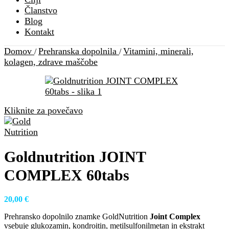
Članstvo
Blog
Kontakt
Domov
Prehranska dopolnila
Vitamini, minerali,
/
/
kolagen, zdrave maščobe
Kliknite za povečavo
Goldnutrition JOINT
COMPLEX 60tabs
20,00
€
Prehransko dopolnilo znamke GoldNutrition
Joint Complex
vsebuje glukozamin, kondroitin, metilsulfonilmetan in ekstrakt