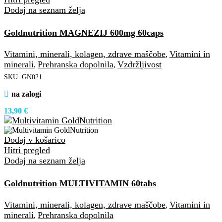
Dodaj na seznam želja
Goldnutrition MAGNEZIJ 600mg 60caps
Vitamini, minerali, kolagen, zdrave maščobe
Vitamini in
,
minerali
Prehranska dopolnila
Vzdržljivost
,
,
SKU:
GN021
na zalogi
13,90
€
Dodaj v košarico
Hitri pregled
Dodaj na seznam želja
Goldnutrition MULTIVITAMIN 60tabs
Vitamini, minerali, kolagen, zdrave maščobe
Vitamini in
,
minerali
Prehranska dopolnila
,