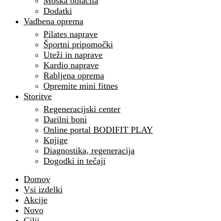
Moška oblačila
Dodatki
Vadbena oprema
Pilates naprave
Športni pripomočki
Uteži in naprave
Kardio naprave
Rabljena oprema
Opremite mini fitnes
Storitve
Regeneracijski center
Darilni boni
Online portal BODIFIT PLAY
Knjige
Diagnostika, regeneracija
Dogodki in tečaji
Domov
Vsi izdelki
Akcije
Novo
Cilji