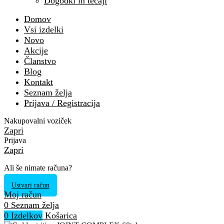
Dogodki in tečaji
Domov
Vsi izdelki
Novo
Akcije
Članstvo
Blog
Kontakt
Seznam želja
Prijava / Registracija
Nakupovalni voziček
Zapri
Prijava
Zapri
Ali še nimate računa?
Ustvari račun
Moj račun
0
Seznam želja
0
Izdelkov
Košarica