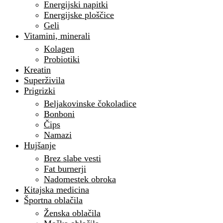
Energijski napitki
Energijske ploščice
Geli
Vitamini, minerali
Kolagen
Probiotiki
Kreatin
Superživila
Prigrizki
Beljakovinske čokoladice
Bonboni
Čips
Namazi
Hujšanje
Brez slabe vesti
Fat burnerji
Nadomestek obroka
Kitajska medicina
Športna oblačila
Ženska oblačila