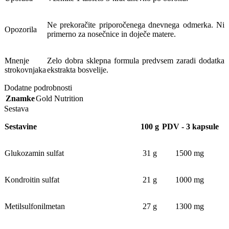
Ne prekoračite priporočenega dnevnega odmerka. Ni
Opozorila
primerno za nosečnice in doječe matere.
Mnenje
Zelo dobra sklepna formula predvsem zaradi dodatka
strokovnjaka
ekstrakta bosvelije.
Dodatne podrobnosti
Znamke
Gold Nutrition
Sestava
Sestavine
100 g
PDV - 3 kapsule
Glukozamin sulfat
31 g
1500 mg
Kondroitin sulfat
21 g
1000 mg
Metilsulfonilmetan
27 g
1300 mg