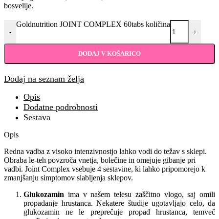
bosvelije.
Goldnutrition JOINT COMPLEX 60tabs količina
-
+
DODAJ V KOŠARICO
Dodaj na seznam želja
Opis
Dodatne podrobnosti
Sestava
Opis
Redna vadba z visoko intenzivnostjo lahko vodi do težav s sklepi.
Obraba le-teh povzroča vnetja, bolečine in omejuje gibanje pri
vadbi. Joint Complex vsebuje 4 sestavine, ki lahko pripomorejo k
zmanjšanju simptomov slabljenja sklepov.
Glukozamin
ima v našem telesu zaščitno vlogo, saj omili
propadanje hrustanca. Nekatere študije ugotavljajo celo, da
glukozamin ne le preprečuje propad hrustanca, temveč