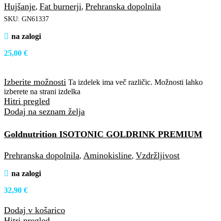
Hujšanje
Fat burnerji
Prehranska dopolnila
,
,
SKU:
GN61337
na zalogi
25,00
€
Izberite možnosti
Ta izdelek ima več različic. Možnosti lahko
izberete na strani izdelka
Hitri pregled
Dodaj na seznam želja
Goldnutrition ISOTONIC GOLDRINK PREMIUM
500g
Prehranska dopolnila
Aminokisline
Vzdržljivost
,
,
na zalogi
32,90
€
Dodaj v košarico
Hitri pregled