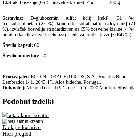
Ekstrakt bosvelije (65 % bosvelne kisline)
4 g
200 g
Sestavine:
D-glukozamin sulfat kalij [raki] (31 %),
metisulfonilmetan (27 %), kondroitin sulfat natrij [
raki, ribe
] (21
%), izvleček bosvelije standardiziran na 65% bosvelne kisline (4 %),
polnilo (kalcijev fosfat, celuloza), sredstva proti strjevanje (E470b).
Število kapsul:
60
Število odmerkov
: 20
Proizvajalec:
ECO-NUTRACEUTICOS, S.A., Rua dos Bem
Lembrados 141, 2645-471 Alca-bideche, Portugal.
Dobavitelj:
Victus d.o.o., Tržaška cesta 65, 2000 Maribor, Slovenija
Podobni izdelki
Dodaj v košarico
Hitri pregled