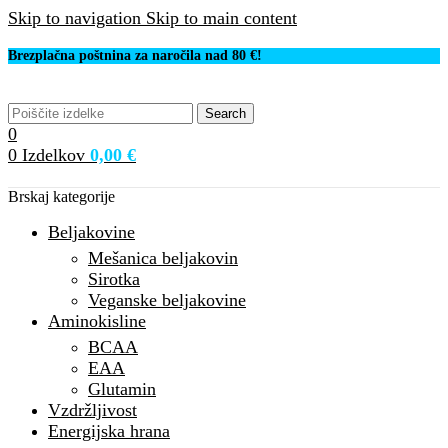
Skip to navigation
Skip to main content
Brezplačna poštnina za naročila nad 80 €!
Search
0
0
Izdelkov
0,00
€
Brskaj kategorije
Beljakovine
Mešanica beljakovin
Sirotka
Veganske beljakovine
Aminokisline
BCAA
EAA
Glutamin
Vzdržljivost
Energijska hrana