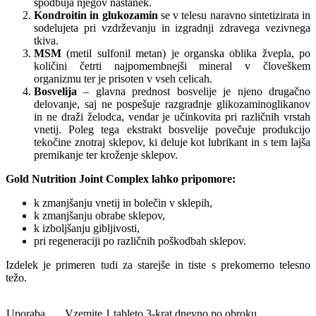
spodbuja njegov nastanek.
Kondroitin in glukozamin
se v telesu naravno sintetizirata in
sodelujeta pri vzdrževanju in izgradnji zdravega vezivnega
tkiva.
MSM
(metil sulfonil metan) je organska oblika žvepla, po
količini četrti najpomembnejši mineral v človeškem
organizmu ter je prisoten v vseh celicah.
Bosvelija
– glavna prednost bosvelije je njeno drugačno
delovanje, saj ne pospešuje razgradnje glikozaminoglikanov
in ne draži želodca, vendar je učinkovita pri različnih vrstah
vnetij. Poleg tega ekstrakt bosvelije povečuje produkcijo
tekočine znotraj sklepov, ki deluje kot lubrikant in s tem lajša
premikanje ter kroženje sklepov.
Gold Nutrition Joint Complex lahko pripomore:
k zmanjšanju vnetij in bolečin v sklepih,
k zmanjšanju obrabe sklepov,
k izboljšanju gibljivosti,
pri regeneraciji po različnih poškodbah sklepov.
Izdelek je primeren tudi za starejše in tiste s prekomerno telesno
težo.
Uporaba
Vzemite 1 tableto 3-krat dnevno po obroku.