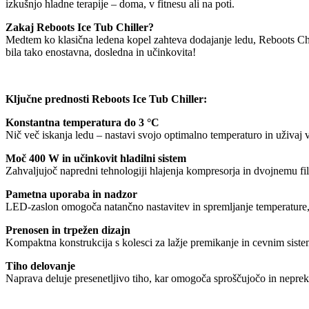
izkušnjo hladne terapije – doma, v fitnesu ali na poti.
Zakaj Reboots Ice Tub Chiller?
Medtem ko klasična ledena kopel zahteva dodajanje ledu, Reboots Chill
bila tako enostavna, dosledna in učinkovita!
Ključne prednosti Reboots Ice Tub Chiller:
Konstantna temperatura do 3 °C
Nič več iskanja ledu – nastavi svojo optimalno temperaturo in uživaj v
Moč 400 W in učinkovit hladilni sistem
Zahvaljujoč napredni tehnologiji hlajenja kompresorja in dvojnemu filt
Pametna uporaba in nadzor
LED-zaslon omogoča natančno nastavitev in spremljanje temperature,
Prenosen in trpežen dizajn
Kompaktna konstrukcija s kolesci za lažje premikanje in cevnim siste
Tiho delovanje
Naprava deluje presenetljivo tiho, kar omogoča sproščujočo in neprek