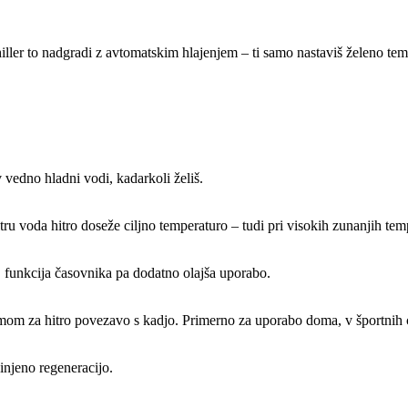
er to nadgradi z avtomatskim hlajenjem – ti samo nastaviš želeno tempe
 vedno hladni vodi, kadarkoli želiš.
ru voda hitro doseže ciljno temperaturo – tudi pri visokih zunanjih tem
 funkcija časovnika pa dodatno olajša uporabo.
mom za hitro povezavo s kadjo. Primerno za uporabo doma, v športnih ce
injeno regeneracijo.