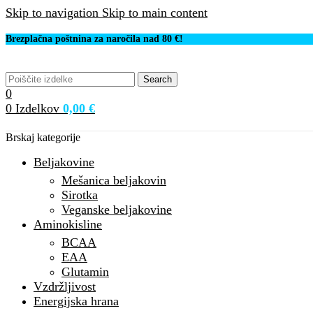
Skip to navigation
Skip to main content
Brezplačna poštnina za naročila nad 80 €!
Search
0
0
Izdelkov
0,00
€
Brskaj kategorije
Beljakovine
Mešanica beljakovin
Sirotka
Veganske beljakovine
Aminokisline
BCAA
EAA
Glutamin
Vzdržljivost
Energijska hrana