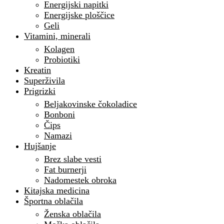
Energijski napitki
Energijske ploščice
Geli
Vitamini, minerali
Kolagen
Probiotiki
Kreatin
Superživila
Prigrizki
Beljakovinske čokoladice
Bonboni
Čips
Namazi
Hujšanje
Brez slabe vesti
Fat burnerji
Nadomestek obroka
Kitajska medicina
Športna oblačila
Ženska oblačila