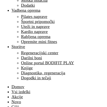
Moška oblačila
Dodatki
Vadbena oprema
Pilates naprave
Športni pripomočki
Uteži in naprave
Kardio naprave
Rabljena oprema
Opremite mini fitnes
Storitve
Regeneracijski center
Darilni boni
Online portal BODIFIT PLAY
Knjige
Diagnostika, regeneracija
Dogodki in tečaji
Domov
Vsi izdelki
Akcije
Novo
Cilji