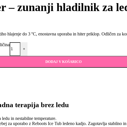
– zunanji hladilnik za le
iho hlajenje do 3 °C, enostavna uporaba in hiter priklop. Odličen za kon
ličina
+
DODAJ V KOŠARICO
adna terapija brez ledu
 ledu in nestabilne temperature.
sebej za uporabo z Reboots Ice Tub ledeno kadjo. Zagotavlja stabilno i