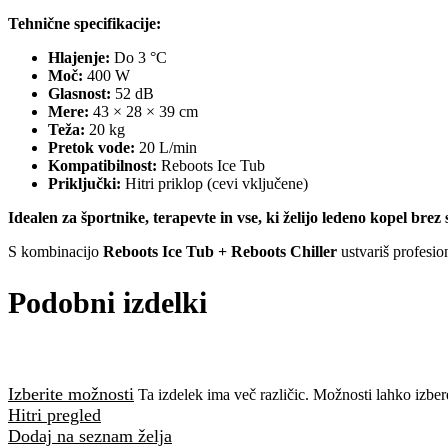
Tehnične specifikacije:
Hlajenje:
Do 3 °C
Moč:
400 W
Glasnost:
52 dB
Mere:
43 × 28 × 39 cm
Teža:
20 kg
Pretok vode:
20 L/min
Kompatibilnost:
Reboots Ice Tub
Priključki:
Hitri priklop (cevi vključene)
Idealen za športnike, terapevte in vse, ki želijo ledeno kopel brez 
S kombinacijo
Reboots Ice Tub + Reboots Chiller
ustvariš profesion
Podobni izdelki
Izberite možnosti
Ta izdelek ima več različic. Možnosti lahko izbere
Hitri pregled
Dodaj na seznam želja