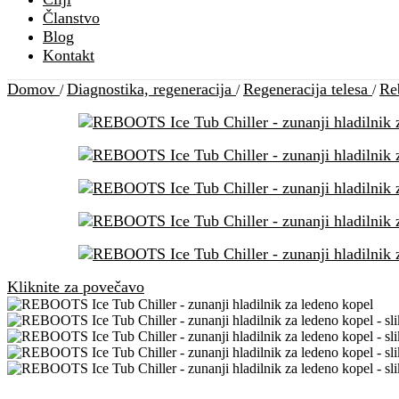
Članstvo
Blog
Kontakt
Domov
Diagnostika, regeneracija
Regeneracija telesa
Re
/
/
/
Kliknite za povečavo