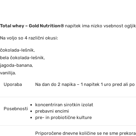
Total whey – Gold Nutrition®
napitek ima nizko vsebnost oglji
Na voljo so 4 različni okusi:
čokolada-lešnik,
bela čokolada-lešnik,
jagoda-banana,
vanilija.
Uporaba
Na dan do 2 napika – 1 napitek 1 uro pred ali po
koncentriran sirotkin izolat
Posebnosti
prebavni encimi
pre- in probiotične kulture
Priporočene dnevne količine se ne sme prekorač