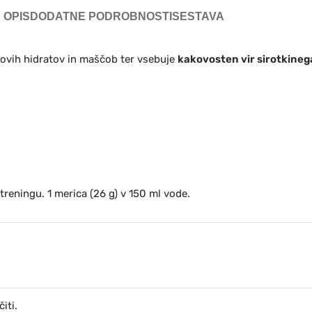
OPIS
DODATNE PODROBNOSTI
SESTAVA
kovih hidratov in maščob ter vsebuje
kakovosten vir sirotkinega
 treningu. 1 merica (26 g) v 150 ml vode.
iti.