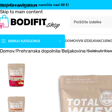
rezplačna poštnina za naročila nad 80 €!
Skip to navigation
Skip to main content
DOMOV
VSI IZDELKI
AKCIJE
N
BRSKAJ KATEGORIJE
Domov
Prehranska dopolnila
Beljakovine
/
/
/
Goldnutritio