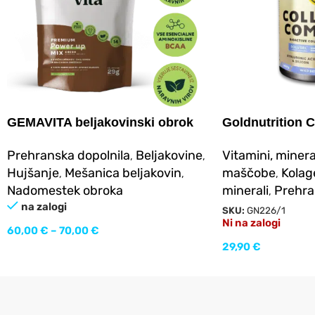
GEMAVITA beljakovinski obrok
Goldnutrition
COMPLEX 300
Prehranska dopolnila
Beljakovine
Vitamini, minera
,
,
Hujšanje
Mešanica beljakovin
maščobe
Kolag
,
,
,
Nadomestek obroka
minerali
Prehra
,
na zalogi
SKU:
GN226/1
Ni na zalogi
60,00
€
–
70,00
€
29,90
€