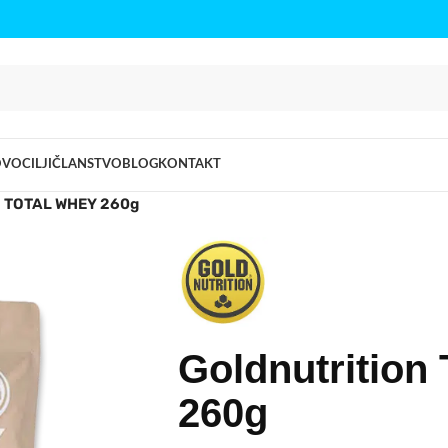
OVO
CILJI
ČLANSTVO
BLOG
KONTAKT
n TOTAL WHEY 260g
Goldnutritio
260g