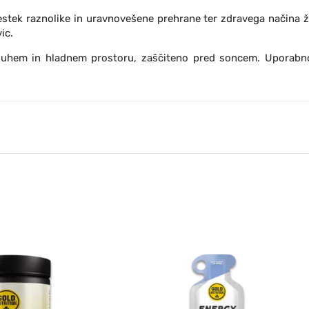
tek raznolike in uravnovešene prehrane ter zdravega načina živ
ic.
v suhem in hladnem prostoru, zaščiteno pred soncem. Upora