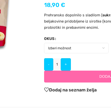
18,90
€
Prehransko dopolnilo s sladilom (
sukr
beljakovine pridobljene iz sirotke (kon
probiotiki in prebavnimi encimi.
OKUS
-
+
DODAJ
Dodaj na seznam želja