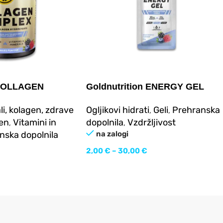
 COLLAGEN
Goldnutrition ENERGY GEL
g
li, kolagen, zdrave
Ogljikovi hidrati
Geli
Prehranska
,
,
en
Vitamini in
dopolnila
Vzdržljivost
,
,
nska dopolnila
na zalogi
2,00
€
–
30,00
€