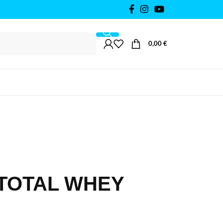
0,00
€
n TOTAL WHEY