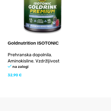
Goldnutrition ISOTONIC
Goldnutriti
GOLDRINK PREMIUM 500g
60caps
Prehranska dopolnila
Vitamini, mine
,
Aminokisline
Vzdržljivost
maščobe
Vit
,
,
na zalogi
Prehranska d
SKU:
GN021
32,90
€
na zalogi
13,90
€