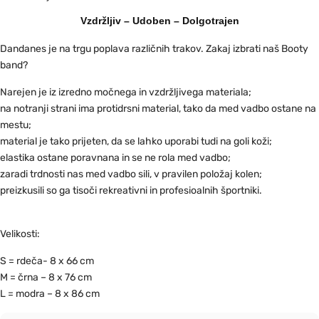
Vzdržljiv – Udoben – Dolgotrajen
Dandanes je na trgu poplava različnih trakov. Zakaj izbrati naš Booty
band?
Narejen je iz izredno močnega in vzdržljivega materiala;
na notranji strani ima protidrsni material, tako da med vadbo ostane na
mestu;
material je tako prijeten, da se lahko uporabi tudi na goli koži;
elastika ostane poravnana in se ne rola med vadbo;
zaradi trdnosti nas med vadbo sili, v pravilen položaj kolen;
preizkusili so ga tisoči rekreativni in profesioalnih športniki.
Velikosti:
S = rdeča- 8 x 66 cm
M = črna – 8 x 76 cm
L = modra – 8 x 86 cm