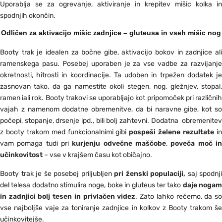
Uporablja se za ogrevanje, aktiviranje in krepitev mišic kolka in
spodnjih okončin.
Odličen za aktivacijo mišic zadnjice – gluteusa in vseh mišic nog
Booty trak je idealen za bočne gibe, aktivacijo bokov in zadnjice ali
ramenskega pasu. Posebej uporaben je za vse vadbe za razvijanje
okretnosti, hitrosti in koordinacije. Ta udoben in trpežen dodatek je
zasnovan tako, da ga namestite okoli stegen, nog, gležnjev, stopal,
ramen iali rok. Booty trakovi se uporabljajo kot pripomoček pri različnih
vajah z namenom dodatne obremenitve, da bi naravne gibe, kot so
počepi, stopanje, drsenje ipd., bili bolj zahtevni. Dodatna obremenitev
z booty trakom med funkcionalnimi gibi
pospeši želene rezultate
i
vam pomaga tudi pri
kurjenju odvečne maščobe
,
poveča moč i
učinkovitost
– vse v krajšem času kot običajno.
Booty trak je še posebej priljubljen
pri ženski populaciji,
saj spodnji
del telesa dodatno stimulira noge, boke in gluteus ter tako
daje noga
in zadnjici bolj tesen in privlačen videz
. Zato lahko rečemo, da s
vse najboljše vaje za toniranje zadnjice in kolkov z Booty trakom še
učinkovitejše.