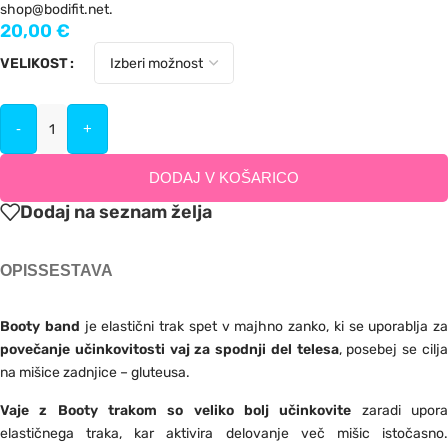
shop@bodifit.net.
20,00
€
VELIKOST
-
+
DODAJ V KOŠARICO
Dodaj na seznam želja
OPIS
SESTAVA
Booty band
je elastični trak spet v majhno zanko, ki se uporablja za
povečanje učinkovitosti vaj za spodnji del telesa
, posebej se cilj
na mišice zadnjice – gluteusa.
Vaje z Booty trakom so veliko bolj učinkovite
zaradi upor
elastičnega traka, kar aktivira delovanje več mišic istočasno.