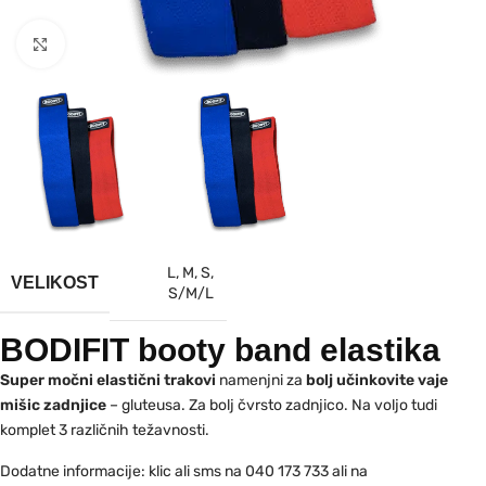
Kliknite za povečavo
L
,
M
,
S
,
VELIKOST
S/M/L
BODIFIT booty band elastika
Super močni elastični trakovi
namenjni za
bolj učinkovite vaje
mišic zadnjice
– gluteusa. Za bolj čvrsto zadnjico. Na voljo tudi
komplet 3 različnih težavnosti.
Dodatne informacije: klic ali sms na 040 173 733 ali na