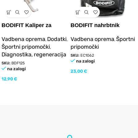
BODIFIT Kaliper za
BODIFIT nahrbtnik
merjenje kožne gube in
Vadbena oprema
Dodatki
Vadbena oprema
Športni
,
,
,
merilni trak za telo
Športni pripomočki
pripomočki
,
Diagnostika, regeneracija
SKU:
EC1062
na zalogi
SKU:
BDF125
na zalogi
23,00
€
12,90
€