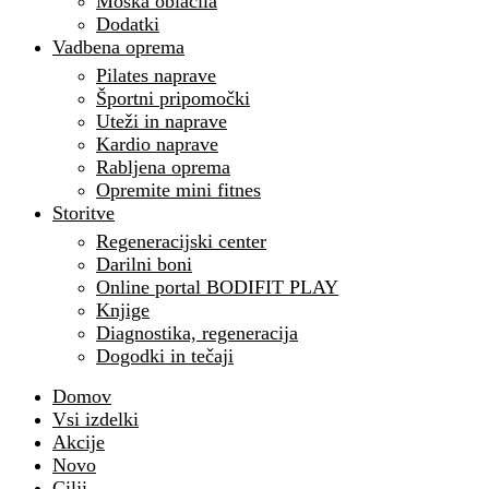
Moška oblačila
Dodatki
Vadbena oprema
Pilates naprave
Športni pripomočki
Uteži in naprave
Kardio naprave
Rabljena oprema
Opremite mini fitnes
Storitve
Regeneracijski center
Darilni boni
Online portal BODIFIT PLAY
Knjige
Diagnostika, regeneracija
Dogodki in tečaji
Domov
Vsi izdelki
Akcije
Novo
Cilji