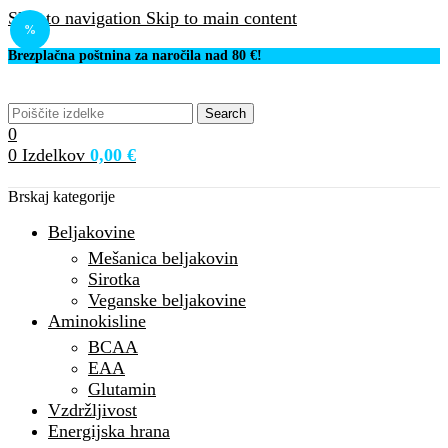
Skip to navigation
Skip to main content
%
Brezplačna poštnina za naročila nad 80 €!
Search
0
0
Izdelkov
0,00
€
Brskaj kategorije
Beljakovine
Mešanica beljakovin
Sirotka
Veganske beljakovine
Aminokisline
BCAA
EAA
Glutamin
Vzdržljivost
Energijska hrana