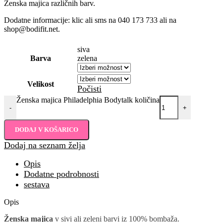
Ženska majica različnih barv.
Dodatne informacije: klic ali sms na 040 173 733 ali na
shop@bodifit.net.
siva
Barva
zelena
Velikost
Počisti
Ženska majica Philadelphia Bodytalk količina
-
+
DODAJ V KOŠARICO
Dodaj na seznam želja
Opis
Dodatne podrobnosti
sestava
Opis
Ženska majica
v sivi ali zeleni barvi iz 100% bombaža.