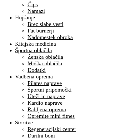
Čips
Namazi
Hujšanje
Brez slabe vesti
Fat burnerji
Nadomestek obroka
Kitajska medicina
Športna oblačila
Ženska oblačila
Moška oblačila
Dodatki
Vadbena oprema
Pilates naprave
Športni pripomočki
Uteži in naprave
Kardio naprave
Rabljena oprema
Opremite mini fitnes
Storitve
Regeneracijski center
Darilni boni