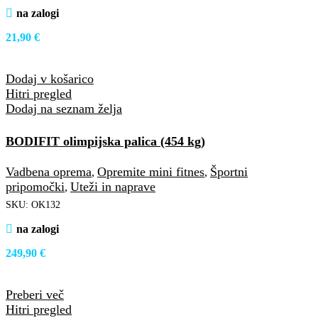
na zalogi
21,90
€
Dodaj v košarico
Hitri pregled
Dodaj na seznam želja
BODIFIT olimpijska palica (454 kg)
Vadbena oprema
Opremite mini fitnes
Športni
,
,
pripomočki
Uteži in naprave
,
SKU:
OK132
na zalogi
249,90
€
Preberi več
Hitri pregled