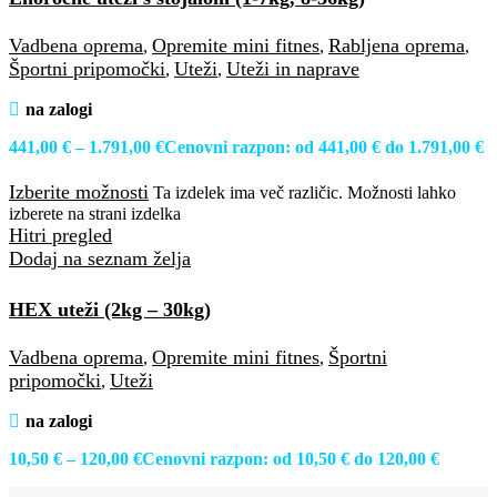
Vadbena oprema
Opremite mini fitnes
Rabljena oprema
,
,
,
Športni pripomočki
Uteži
Uteži in naprave
,
,
na zalogi
441,00
€
–
1.791,00
€
Cenovni razpon: od 441,00 € do 1.791,00 €
Izberite možnosti
Ta izdelek ima več različic. Možnosti lahko
izberete na strani izdelka
Hitri pregled
Dodaj na seznam želja
HEX uteži (2kg – 30kg)
Vadbena oprema
Opremite mini fitnes
Športni
,
,
pripomočki
Uteži
,
na zalogi
10,50
€
–
120,00
€
Cenovni razpon: od 10,50 € do 120,00 €