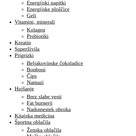
Energijski napitki
Energijske ploščice
Geli
Vitamini, minerali
Kolagen
Probiotiki
Kreatin
Superživila
Prigrizki
Beljakovinske čokoladice
Bonboni
Čips
Namazi
Hujšanje
Brez slabe vesti
Fat burnerji
Nadomestek obroka
Kitajska medicina
Športna oblačila
Ženska oblačila