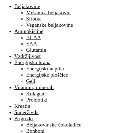
Beljakovine
Mešanica beljakovin
Sirotka
Veganske beljakovine
Aminokisline
BCAA
EAA
Glutamin
Vzdržljivost
Energijska hrana
Energijski napitki
Energijske ploščice
Geli
Vitamini, minerali
Kolagen
Probiotiki
Kreatin
Superživila
Prigrizki
Beljakovinske čokoladice
Bonboni