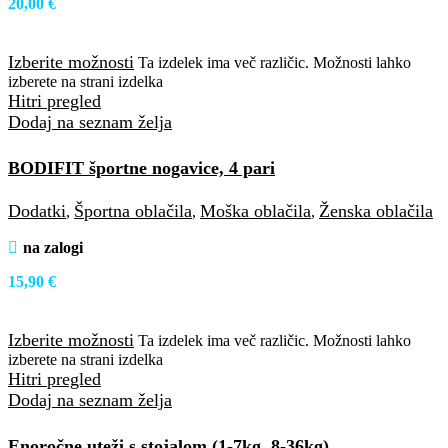
20,00
€
Izberite možnosti
Ta izdelek ima več različic. Možnosti lahko
izberete na strani izdelka
Hitri pregled
Dodaj na seznam želja
BODIFIT športne nogavice, 4 pari
Dodatki
Športna oblačila
Moška oblačila
Ženska oblačila
,
,
,
na zalogi
15,90
€
Izberite možnosti
Ta izdelek ima več različic. Možnosti lahko
izberete na strani izdelka
Hitri pregled
Dodaj na seznam želja
Enoročne uteži s stojalom (1-7kg, 8-36kg)