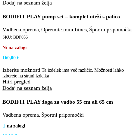
Dodaj na seznam želja
BODIFIT PLAY pump set – komplet uteži s palico
Vadbena oprema
Opremite mini fitnes
Športni pripomočki
,
,
SKU:
BDF056
Ni na zalogi
160,00
€
Izberite možnosti
Ta izdelek ima več različic. Možnosti lahko
izberete na strani izdelka
Hitri pregled
Dodaj na seznam želja
BODIFIT PLAY žoga za vadbo 55 cm ali 65 cm
Vadbena oprema
Športni pripomočki
,
na zalogi