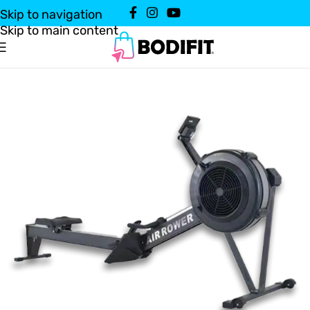
Skip to navigation
Skip to main content
Domov
Vadbena oprema
Športni pripomočki
/
/