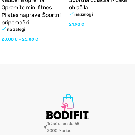
Vadbena oprema
Športna oblačila
Moška
,
,
Opremite mini fitnes
oblačila
,
Pilates naprave
Športni
na zalogi
,
pripomočki
21,90
€
na zalogi
20,00
€
–
25,00
€
Tržaška cesta 65,
2000 Maribor