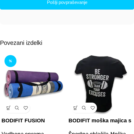
Pošlji povpraševanje
Povezani izdelki
%
BODIFIT FUSION
BODIFIT moška majica s
vadbena podloga
sloganom