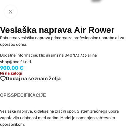
Kliknite za povečavo
Veslaška naprava Air Rower
Robustna veslaška naprava primerna za profesionalno uporabo ali za
uporabo doma.
Dodatne informacije: klic ali sms na 040 173 733 ali na
shop@bodifit.net.
900,00
€
Ni na zalogi
Dodaj na seznam želja
OPIS
SPECIFIKACIJE
Veslaška naprava, ki deluje na zračni upor. Sistem zračnega upora
zagotavlja udobnost med vadbo. Model je namenjen zahtevnim
uporabnikom.