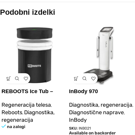
Podobni izdelki
REBOOTS Ice Tub –
InBody 970
ledena kopel
Regeneracija telesa
Diagnostika, regeneracija
,
,
Reboots
Diagnostika,
Diagnostične naprave
,
,
regeneracija
InBody
na zalogi
SKU:
INB021
Available on backorder