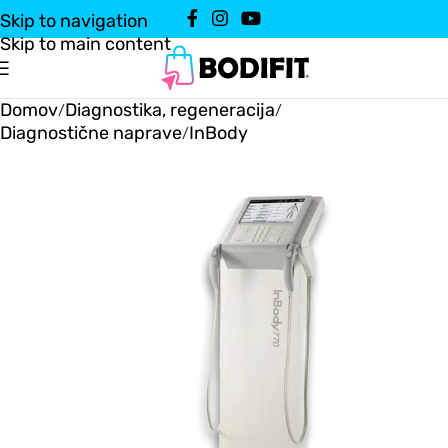
Skip to navigation
Skip to main content
Domov
Diagnostika, regeneracija
/
/
Diagnostične naprave
InBody
/