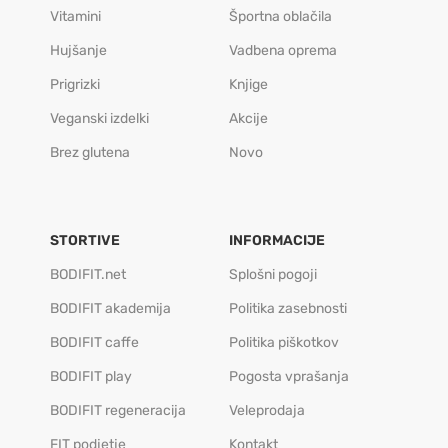
Vitamini
Športna oblačila
Hujšanje
Vadbena oprema
Prigrizki
Knjige
Veganski izdelki
Akcije
Brez glutena
Novo
STORTIVE
INFORMACIJE
BODIFIT.net
Splošni pogoji
BODIFIT akademija
Politika zasebnosti
BODIFIT caffe
Politika piškotkov
BODIFIT play
Pogosta vprašanja
BODIFIT regeneracija
Veleprodaja
FIT podjetje
Kontakt