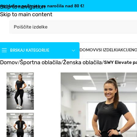
rezplačna poštnina za naročila nad 80 €!
Skip to navigation
Skip to main content
DOMOV
VSI IZDELKI
AKCIJE
N
BRSKAJ KATEGORIJE
Domov
Športna oblačila
Ženska oblačila
/
/
/
SWY Elevate p