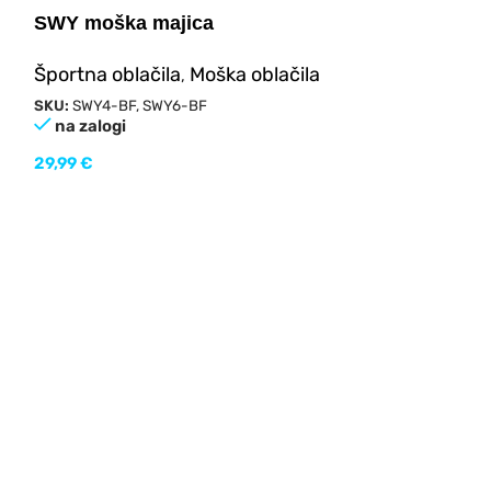
SWY moška majica
Športna oblačila
Moška oblačila
,
SKU:
SWY4-BF, SWY6-BF
na zalogi
29,99
€
SWY moške k
Športna oblač
SKU:
SWY3-BF, 
na zalogi
34,99
€