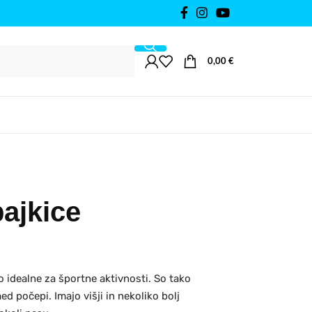
0,00
€
ajkice
o idealne za športne aktivnosti. So tako
med počepi. Imajo višji in nekoliko bolj