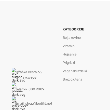
KATEGORIJE
Beljakovine
Vitamini
Hujšanje
Prigrizki
Veganski izdelki
Tržaška cesta 65,
2000 Maribor
Brez glutena
Telefon: 080 9889
Email: shop@bodifit.net