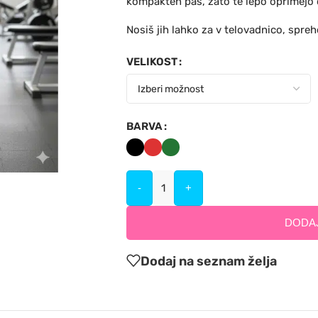
kompakten pas, zato te lepo oprimejo 
Nosiš jih lahko za v telovadnico, spreho
VELIKOST
BARVA
-
+
DODAJ
Dodaj na seznam želja