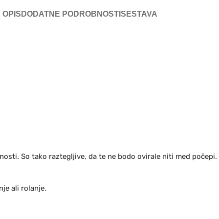
OPIS
DODATNE PODROBNOSTI
SESTAVA
nosti. So tako raztegljive, da te ne bodo ovirale niti med počepi.
je ali rolanje.