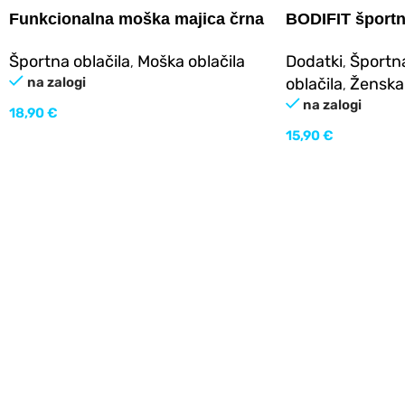
Funkcionalna moška majica črna
BODIFIT športn
Športna oblačila
Moška oblačila
Dodatki
Športna
,
,
na zalogi
oblačila
Ženska 
,
na zalogi
18,90
€
15,90
€