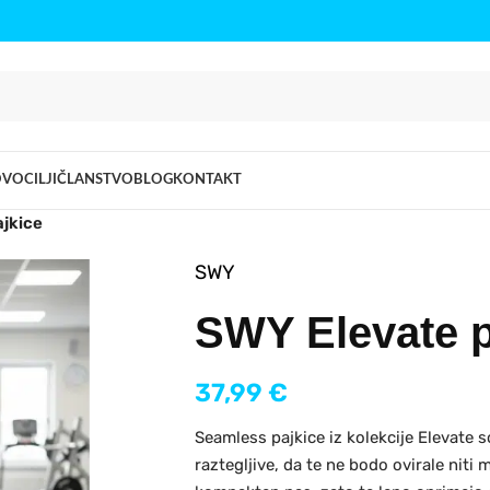
OVO
CILJI
ČLANSTVO
BLOG
KONTAKT
ajkice
SWY
SWY Elevate p
37,99
€
Seamless pajkice iz kolekcije Elevate s
raztegljive, da te ne bodo ovirale niti 