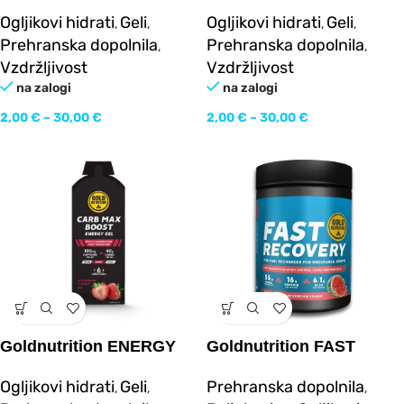
GEL
GEL Boost
Ogljikovi hidrati
Geli
Ogljikovi hidrati
Geli
,
,
,
,
Prehranska dopolnila
Prehranska dopolnila
,
,
Vzdržljivost
Vzdržljivost
na zalogi
na zalogi
2,00
€
–
30,00
€
2,00
€
–
30,00
€
Goldnutrition ENERGY
Goldnutrition FAST
GEL Carb Max Boost
RECOVERY 600g
Ogljikovi hidrati
Geli
Prehranska dopolnila
,
,
,