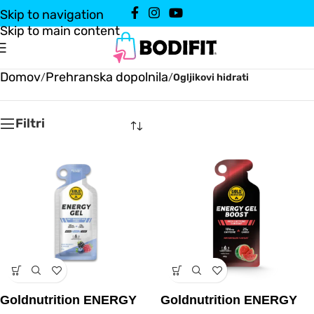
Skip to navigation
Skip to main content
Domov
Prehranska dopolnila
/
/
Ogljikovi hidrati
Filtri
Goldnutrition ENERGY
Goldnutrition ENERGY