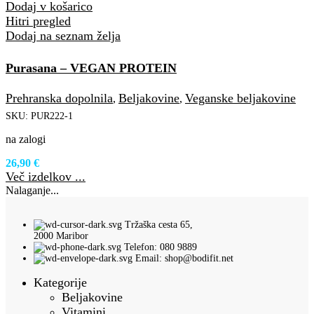
Dodaj v košarico
Hitri pregled
Dodaj na seznam želja
Purasana – VEGAN PROTEIN
Prehranska dopolnila
Beljakovine
Veganske beljakovine
,
,
SKU:
PUR222-1
na zalogi
26,90
€
Več izdelkov ...
Nalaganje...
Tržaška cesta 65,
2000 Maribor
Telefon: 080 9889
Email: shop@bodifit.net
Kategorije
Beljakovine
Vitamini