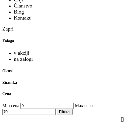
Članstvo
Blog
Kontakt
Zapri
Zaloga
v akciji
na zalogi
Okusi
Znamka
Cena
Min cena
Max cena
Filtriraj