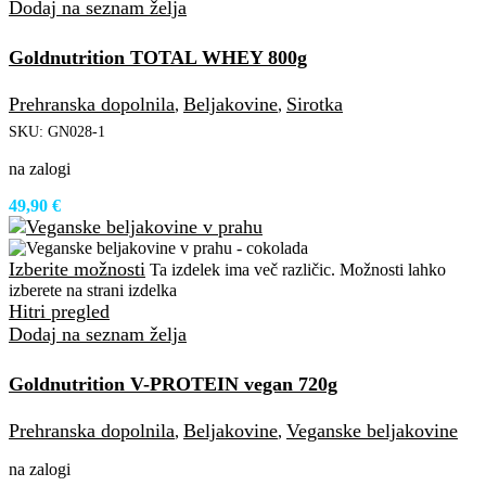
Dodaj na seznam želja
Goldnutrition TOTAL WHEY 800g
Prehranska dopolnila
Beljakovine
Sirotka
,
,
SKU:
GN028-1
na zalogi
49,90
€
Izberite možnosti
Ta izdelek ima več različic. Možnosti lahko
izberete na strani izdelka
Hitri pregled
Dodaj na seznam želja
Goldnutrition V-PROTEIN vegan 720g
Prehranska dopolnila
Beljakovine
Veganske beljakovine
,
,
na zalogi