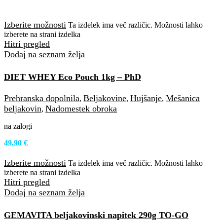
Izberite možnosti
Ta izdelek ima več različic. Možnosti lahko
izberete na strani izdelka
Hitri pregled
Dodaj na seznam želja
DIET WHEY Eco Pouch 1kg – PhD
Prehranska dopolnila
Beljakovine
Hujšanje
Mešanica
,
,
,
beljakovin
Nadomestek obroka
,
na zalogi
49,90
€
Izberite možnosti
Ta izdelek ima več različic. Možnosti lahko
izberete na strani izdelka
Hitri pregled
Dodaj na seznam želja
GEMAVITA beljakovinski napitek 290g TO-GO