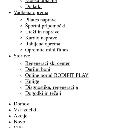
Moška oblačila
Dodatki
Vadbena oprema
Pilates naprave
Športni pripomočki
Uteži in naprave
Kardio naprave
Rabljena oprema
Opremite mini fitnes
Storitve
Regeneracijski center
Darilni boni
Online portal BODIFIT PLAY
Knjige
Diagnostika, regeneracija
Dogodki in tečaji
Domov
Vsi izdelki
Akcije
Novo
Cilji