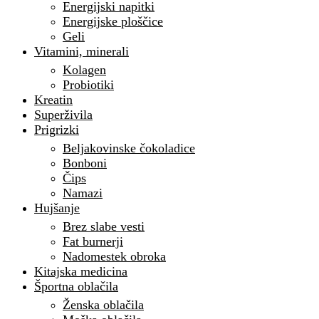
Energijski napitki
Energijske ploščice
Geli
Vitamini, minerali
Kolagen
Probiotiki
Kreatin
Superživila
Prigrizki
Beljakovinske čokoladice
Bonboni
Čips
Namazi
Hujšanje
Brez slabe vesti
Fat burnerji
Nadomestek obroka
Kitajska medicina
Športna oblačila
Ženska oblačila