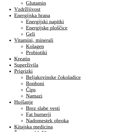
Glutamin
Vzdržljivost
Energijska hrana
Energijski napitki
Energijske ploščice
Geli
Vitamini, minerali
Kolagen
Probiotiki
Kreatin
Superživila
Prigrizki
Beljakovinske čokoladice
Bonboni
Čips
Namazi
Hujšanje
Brez slabe vesti
Fat burnerji
Nadomestek obroka
Kitajska medicina