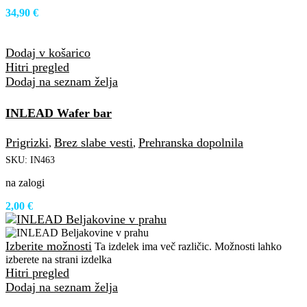
34,90
€
Dodaj v košarico
Hitri pregled
Dodaj na seznam želja
INLEAD Wafer bar
Prigrizki
Brez slabe vesti
Prehranska dopolnila
,
,
SKU:
IN463
na zalogi
2,00
€
Izberite možnosti
Ta izdelek ima več različic. Možnosti lahko
izberete na strani izdelka
Hitri pregled
Dodaj na seznam želja