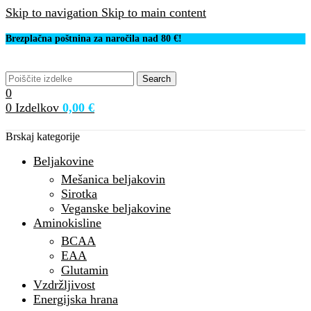
Skip to navigation
Skip to main content
Brezplačna poštnina za naročila nad 80 €!
Search
0
0
Izdelkov
0,00
€
Brskaj kategorije
Beljakovine
Mešanica beljakovin
Sirotka
Veganske beljakovine
Aminokisline
BCAA
EAA
Glutamin
Vzdržljivost
Energijska hrana