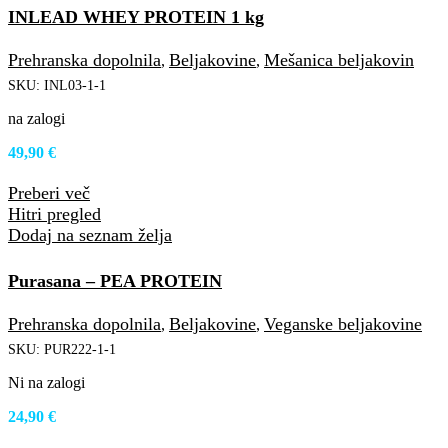
INLEAD WHEY PROTEIN 1 kg
Prehranska dopolnila
Beljakovine
Mešanica beljakovin
,
,
SKU:
INL03-1-1
na zalogi
49,90
€
Preberi več
Hitri pregled
Dodaj na seznam želja
Purasana – PEA PROTEIN
Prehranska dopolnila
Beljakovine
Veganske beljakovine
,
,
SKU:
PUR222-1-1
Ni na zalogi
24,90
€