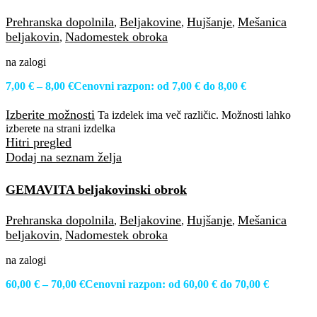
Prehranska dopolnila
Beljakovine
Hujšanje
Mešanica
,
,
,
beljakovin
Nadomestek obroka
,
na zalogi
7,00
€
–
8,00
€
Cenovni razpon: od 7,00 € do 8,00 €
Izberite možnosti
Ta izdelek ima več različic. Možnosti lahko
izberete na strani izdelka
Hitri pregled
Dodaj na seznam želja
GEMAVITA beljakovinski obrok
Prehranska dopolnila
Beljakovine
Hujšanje
Mešanica
,
,
,
beljakovin
Nadomestek obroka
,
na zalogi
60,00
€
–
70,00
€
Cenovni razpon: od 60,00 € do 70,00 €