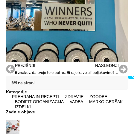
PREJŠNJI
NASLEDNJI
5 znakov, da tvoje telo potrebuje pomladno obnovo
Bi raje kavo ali beljakovine? Kaj pa oboje?
Kategorije
PREHRANA IN RECEPTI
ZDRAVJE
ZGODBE
BODIFIT ORGANIZACIJA
VADBA
MARKO GERŠAK
IZDELKI
Zadnje objave