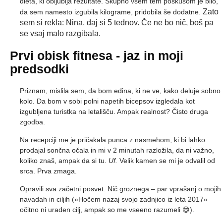
dieta, ki obljublja rezultate. Skupno vsem tem poskusom je bilo,
Zato
da sem namesto izgubila kilograme, pridobila še dodatne.
sem si rekla: Nina, daj si 5 tednov. Če ne bo nič, boš pa
se vsaj malo razgibala.
Prvi obisk fitnesa - jaz in moji
predsodki
Priznam, mislila sem, da bom edina, ki ne ve, kako deluje sobno
kolo. Da bom v sobi polni napetih bicepsov izgledala kot
izgubljena turistka na letališču. Ampak realnost? Čisto druga
zgodba.
Na recepciji me je pričakala punca z nasmehom, ki bi lahko
prodajal sončna očala in mi v 2 minutah razložila, da ni važno,
koliko znaš, ampak da si tu.
Uf.
Velik kamen se mi je odvalil od
srca. Prva zmaga.
Opravili sva začetni posvet. Nič groznega – par vprašanj o mojih
navadah in ciljih (»Hočem nazaj svojo zadnjico iz leta 2017«
očitno ni uraden cilj, ampak so me vseeno razumeli 😅).