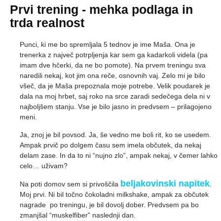
Prvi trening - mehka podlaga in
trda realnost
Punci, ki me bo spremljala 5 tednov je ime Maša. Ona je
trenerka z največ potrpljenja kar sem ga kadarkoli videla (pa
imam dve hčerki, da ne bo pomote). Na prvem treningu sva
naredili nekaj, kot jim ona reče, osnovnih vaj. Zelo mi je bilo
všeč, da je Maša prepoznala moje potrebe. Velik poudarek je
dala na moj hrbet, saj roko na srce zaradi sedečega dela ni v
najboljšem stanju. Vse je bilo jasno in predvsem – prilagojeno
meni.
Ja, znoj je bil povsod. Ja, še vedno me boli rit, ko se usedem.
Ampak prvič po dolgem času sem imela občutek, da nekaj
delam zase. In da to ni “nujno zlo”, ampak nekaj, v čemer lahko
celo… uživam?
beljakovinski napitek
Na poti domov sem si privoščila
.
Moj prvi. Ni bil točno čokoladni milkshake, ampak za občutek
nagrade po treningu, je bil dovolj dober. Predvsem pa bo
zmanjšal “muskelfiber” naslednji dan.