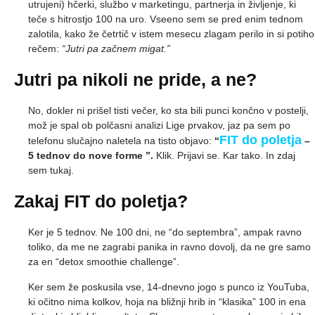
utrujeni) hčerki, službo v marketingu, partnerja in življenje, ki
teče s hitrostjo 100 na uro. Vseeno sem se pred enim tednom
zalotila, kako že četrtič v istem mesecu zlagam perilo in si potiho
rečem:
“Jutri pa začnem migat.”
Jutri pa nikoli ne pride, a ne?
No, dokler ni prišel tisti večer, ko sta bili punci končno v postelji,
mož je spal ob polčasni analizi Lige prvakov, jaz pa sem po
FIT do poletja
telefonu slučajno naletela na tisto objavo:
“
–
5 tednov do nove forme ”.
Klik. Prijavi se. Kar tako. In zdaj
sem tukaj.
Zakaj FIT do poletja?
Ker je 5 tednov. Ne 100 dni, ne “do septembra”, ampak ravno
toliko, da me ne zagrabi panika in ravno dovolj, da ne gre samo
za en “detox smoothie challenge”.
Ker sem že poskusila vse, 14-dnevno jogo s punco iz YouTuba,
ki očitno nima kolkov, hoja na bližnji hrib in “klasika” 100 in ena