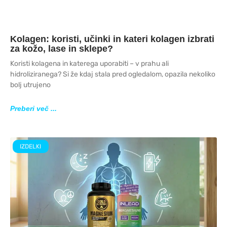
Kolagen: koristi, učinki in kateri kolagen izbrati
za kožo, lase in sklepe?
Koristi kolagena in katerega uporabiti – v prahu ali
hidroliziranega? Si že kdaj stala pred ogledalom, opazila nekoliko
bolj utrujeno
Preberi več ...
IZDELKI