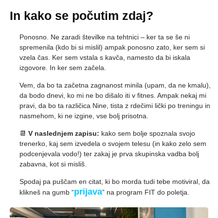
In kako se počutim zdaj?
Ponosno. Ne zaradi številke na tehtnici – ker ta se še ni
spremenila (kdo bi si mislil) ampak ponosno zato, ker sem si
vzela čas. Ker sem vstala s kavča, namesto da bi iskala
izgovore. In ker sem začela.
Vem, da bo ta začetna zagnanost minila (upam, da ne kmalu),
da bodo dnevi, ko mi ne bo dišalo iti v fitnes. Ampak nekaj mi
pravi, da bo ta različica Nine, tista z rdečimi lički po treningu in
nasmehom, ki ne izgine, vse bolj prisotna.
📆
V naslednjem zapisu:
kako sem bolje spoznala svojo
trenerko, kaj sem izvedela o svojem telesu (in kako zelo sem
podcenjevala vodo!) ter zakaj je prva skupinska vadba bolj
zabavna, kot si misliš.
Spodaj pa puščam en citat, ki bo morda tudi tebe motiviral, da
prijava
klikneš na gumb “
” na program FIT do poletja.