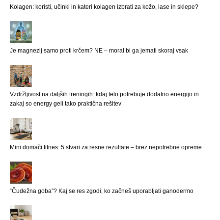
Kolagen: koristi, učinki in kateri kolagen izbrati za kožo, lase in sklepe?
Je magnezij samo proti krčem? NE – moral bi ga jemati skoraj vsak
Vzdržljivost na daljših treningih: kdaj telo potrebuje dodatno energijo in
zakaj so energy geli tako praktična rešitev
Mini domači fitnes: 5 stvari za resne rezultate – brez nepotrebne opreme
“Čudežna goba”? Kaj se res zgodi, ko začneš uporabljati ganodermo