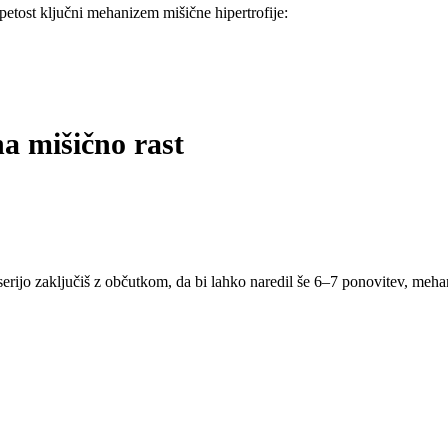
etost ključni mehanizem mišične hipertrofije:
na mišično rast
ijo zaključiš z občutkom, da bi lahko naredil še 6–7 ponovitev, mehans