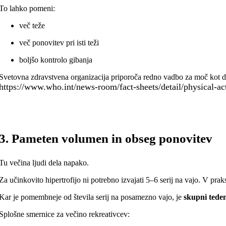
To lahko pomeni:
več teže
več ponovitev pri isti teži
boljšo kontrolo gibanja
Svetovna zdravstvena organizacija priporoča redno vadbo za moč kot de
https://www.who.int/news-room/fact-sheets/detail/physical-act
3. Pameten volumen in obseg ponovitev
Tu večina ljudi dela napako.
Za učinkovito hipertrofijo ni potrebno izvajati 5–6 serij na vajo. V prak
Kar je pomembneje od števila serij na posamezno vajo, je
skupni tede
Splošne smernice za večino rekreativcev: