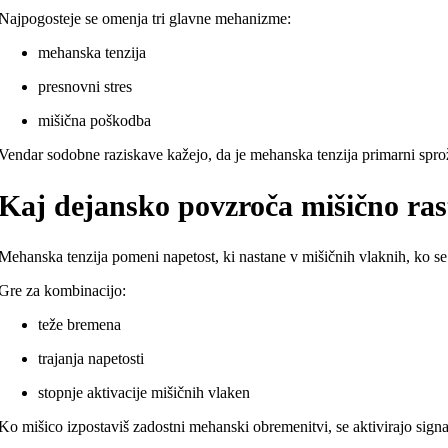
Najpogosteje se omenja tri glavne mehanizme:
mehanska tenzija
presnovni stres
mišična poškodba
Vendar sodobne raziskave kažejo, da je mehanska tenzija primarni sprož
Kaj dejansko povzroča mišično ras
Mehanska tenzija pomeni napetost, ki nastane v mišičnih vlaknih, ko se
Gre za kombinacijo:
teže bremena
trajanja napetosti
stopnje aktivacije mišičnih vlaken
Ko mišico izpostaviš zadostni mehanski obremenitvi, se aktivirajo sign