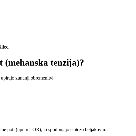
ilec.
t (mehanska tenzija)?
 upirajo zunanji obremenitvi.
alne poti (npr. mTOR), ki spodbujajo sintezo beljakovin.