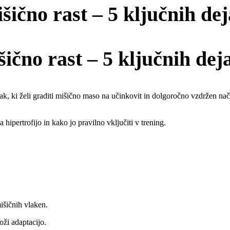
ično rast – 5 ključnih de
šično rast –
5 ključnih dej
vsak, ki želi graditi mišično maso na učinkovit in dolgoročno vzdržen n
 hipertrofijo in kako jo pravilno vključiti v trening.
išičnih vlaken.
oži adaptacijo.