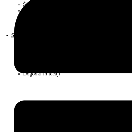
Športni pripomočki
Uteži in naprave
Kardio naprave
Rabljena oprema
Opremite mini fitnes
Storitve
Regeneracijski center
Darilni boni
Online portal BODIFIT PLAY
Knjige
Diagnostika, regeneracija
Dogodki in tečaji