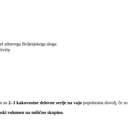
l zdravega življenjskega sloga:
ivity
si so
2–3 kakovostne delovne serije na vajo
popolnoma dovolj, če so i
nski volumen na mišično skupino
.