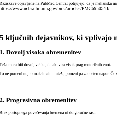
Raziskave objavljene na PubMed Central potrjujejo, da je mehanska nap
https://www.ncbi.nlm.nih.gov/pmc/articles/PMC6950543/
5 ključnih dejavnikov, ki vplivajo 
1. Dovolj visoka obremenitev
Teža mora biti dovolj velika, da aktivira visok prag motoričnih enot.
To ne pomeni nujno maksimalnih uteži, pomeni pa zadosten napor. Če ser
2. Progresivna obremenitev
Brez postopnega povečevanja bremena ni dolgoročne rasti.