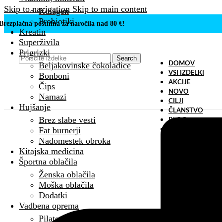
Skip to navigation
Skip to main content
Kolagen
Probiotiki
Brezplačna poštnina za naročila nad 80 €!
Kreatin
Superživila
Prigrizki
Search
Beljakovinske čokoladice
DOMOV
VSI IZDELKI
Bonboni
AKCIJE
Čips
NOVO
Namazi
CILJI
Hujšanje
ČLANSTVO
Brez slabe vesti
BLOG
Fat burnerji
KONTAKT
Nadomestek obroka
Kitajska medicina
Športna oblačila
Ženska oblačila
Moška oblačila
Dodatki
Vadbena oprema
Pilates naprave