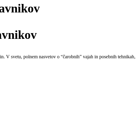
javnikov
avnikov
ačin. V svetu, polnem nasvetov o “čarobnih” vajah in posebnih tehnikah,