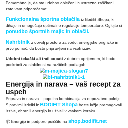
Pomembno je, da ste udobno oblečeni in ustrezno zaščiteni,
zato vam priporočamo:
Funkcionalna športna oblačila
iz Bodifit Shopa, ki
dihajo in omogočajo optimalno regulacijo temperature. Oglejte si
ponudbo športnih majic in oblačil.
Nahrbtnik
z dovolj prostora za vodo, energijske prigrizke in
prvo pomoč, da boste pripravljeni na vsak izziv.
Udobni tekaški ali trail copati
z dobrim oprijemom, ki bodo
poskrbeli za stabilnost na različnih podlagah.
Energija in narava – vaš recept za
uspeh
Priprava in narava – popolna kombinacija za nepozabno poletje.
BODIFIT Shopa
S pravimi izdelki iz
boste lažje premagovali
izzive, ohranili energijo in uživali v vsakem koraku.
shop.bodifit.net
📦 Energijo in podporo poiščite na