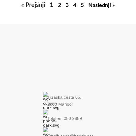
« Prejšnji
1
2
3
4
5
Naslednji »
Tržaška cesta 65,
2000 Maribor
Telefon: 080 9889
Email: shop@bodifit.net