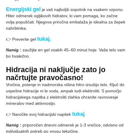
Energijski gel
je vaš najboljši sopotnik na vsakem vzponu.
Hiter odmerek ogljikovih hidratov, ki vam pomaga, ko začne
volja popuščati. Njegova priročna embalaža je idealna za žepek
nahrbtnika.
tukaj.
👉 Preverite gel
Namig
:
zaužijte en gel vsakih 45–60 minut hoje. Vaše telo vam
bo hvaležno.
Hidracija ni naključje zato jo
načrtujte pravočasno!
Vročina, potenje in nadmorska višina hitro izsušijo telo. Ključ do
uspešne hidracije ni le voda, ampak tudi elektroliti. S pomočjo
hidracijskega napitka z elektroliti zlahka ohranite ravnovesje
mineralov med aktivnostjo.
tukaj
👉 Naročite svoj hidracijski napitek
.
Namig
:
priporočen dnevni odmerek je 1-3 vrečice, odvisno od
individualnih potreb po vnosu tekočine.