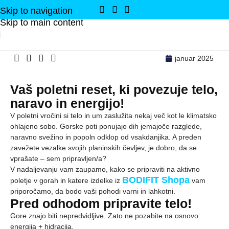
Skip to navigation
Skip to main content
januar 2025
Vaš poletni reset, ki povezuje telo,
naravo in energijo!
V poletni vročini si telo in um zaslužita nekaj več kot le klimatsko
ohlajeno sobo. Gorske poti ponujajo dih jemajoče razglede,
naravno svežino in popoln odklop od vsakdanjika. A preden
zavežete vezalke svojih planinskih čevljev, je dobro, da se
vprašate – sem pripravljen/a?
V nadaljevanju vam zaupamo, kako se pripraviti na aktivno
BODIFIT Shopa
poletje v gorah in katere izdelke iz
vam
priporočamo, da bodo vaši pohodi varni in lahkotni.
Pred odhodom pripravite telo!
Gore znajo biti nepredvidljive. Zato ne pozabite na osnovo:
energija + hidracija.