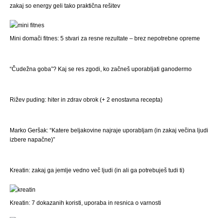
zakaj so energy geli tako praktična rešitev
Mini domači fitnes: 5 stvari za resne rezultate – brez nepotrebne opreme
“Čudežna goba”? Kaj se res zgodi, ko začneš uporabljati ganodermo
Rižev puding: hiter in zdrav obrok (+ 2 enostavna recepta)
Marko Geršak: “Katere beljakovine najraje uporabljam (in zakaj večina ljudi
izbere napačne)”
Kreatin: zakaj ga jemlje vedno več ljudi (in ali ga potrebuješ tudi ti)
Kreatin: 7 dokazanih koristi, uporaba in resnica o varnosti