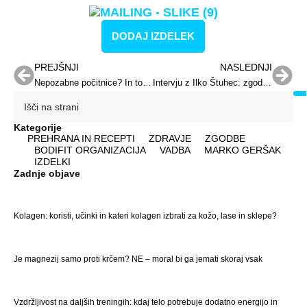
DODAJ IZDELEK
PREJŠNJI
NASLEDNJI
Nepozabne počitnice? In to kar v vašem fitnesu?
Intervju z Ilko Štuhec: zgodbe, motivacija in življenje na snegu
Kategorije
PREHRANA IN RECEPTI
ZDRAVJE
ZGODBE
BODIFIT ORGANIZACIJA
VADBA
MARKO GERŠAK
IZDELKI
Zadnje objave
Kolagen: koristi, učinki in kateri kolagen izbrati za kožo, lase in sklepe?
Je magnezij samo proti krčem? NE – moral bi ga jemati skoraj vsak
Vzdržljivost na daljših treningih: kdaj telo potrebuje dodatno energijo in