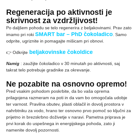
Regeneracija po aktivnosti je
skrivnost za vzdržljivost!
Po daljšem pohodu se telo regenerira z beljakovinami. Prav zato
SMART bar – PhD čokoladico
imamo pri roki
. Samo
odprite, ugriznite in pomagajte mišicam pri obnovi.
beljakovinske čokoldice
👉 Odkrijte
Namig
: zaužijte čokoladico v 30 minutah po aktivnosti, saj
takrat telo potrebuje gradnike za okrevanje.
Ne pozabite na osnovno opremo!
Pred vsakim pohodom poskrbite, da bo vaša oprema
prilagojena razmeram na poti in da vam bo omogočala udobje
ter varnost. Pravilna obutev, plasti oblačil in dovolj prostora v
nahrbtniku za vodo, hrano ter osnovno prvo pomoč so ključni za
prijetno in brezskrbno doživetje v naravi. Pametna priprava je
prvi korak do uspešnega in energijskega pohoda, zato ji
namenite dovolj pozornosti.