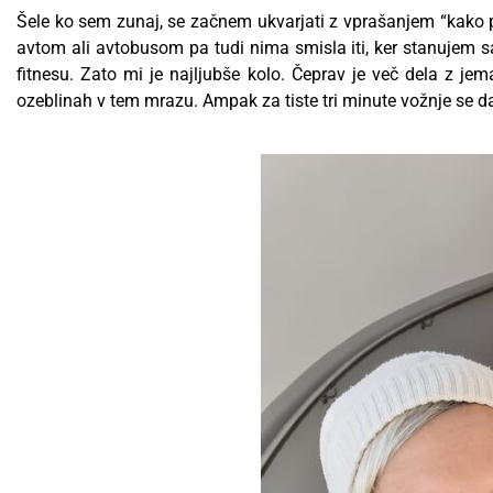
Šele ko sem zunaj, se začnem ukvarjati z vprašanjem “kako prit
avtom ali avtobusom pa tudi nima smisla iti, ker stanujem sa
fitnesu. Zato mi je najljubše kolo. Čeprav je več dela z je
ozeblinah v tem mrazu. Ampak za tiste tri minute vožnje se da