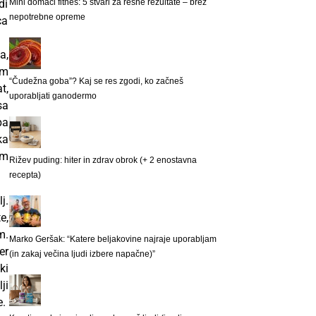
di
Mini domači fitnes: 5 stvari za resne rezultate – brez
nepotrebne opreme
ca
a,
em
“Čudežna goba”? Kaj se res zgodi, ko začneš
t,
uporabljati ganodermo
sa
pa
ka
am
Rižev puding: hiter in zdrav obrok (+ 2 enostavna
recepta)
j.
e,
m.
Marko Geršak: “Katere beljakovine najraje uporabljam
er
(in zakaj večina ljudi izbere napačne)”
ki
ji
e.