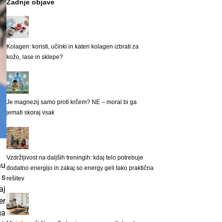
Zadnje objave
Kolagen: koristi, učinki in kateri kolagen izbrati za
kožo, lase in sklepe?
Je magnezij samo proti krčem? NE – moral bi ga
jemati skoraj vsak
Vzdržljivost na daljših treningih: kdaj telo potrebuje
nu
dodatno energijo in zakaj so energy geli tako praktična
 s
rešitev
aj
er
ga