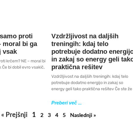
 samo proti
Vzdržljivost na daljših
 moral bi ga
treningih: kdaj telo
j vsak
potrebuje dodatno energij
in zakaj so energy geli tak
oti krčem? NE – moral bi
praktična rešitev
 Če bi dobil evro vsakič,
Vzdržljivost na daljših treningih: kdaj telo
potrebuje dodatno energijo in zakaj so
energy geli tako praktična rešitev Če ste že
Preberi več ...
« Prejšnji
1
2
3
4
5
Naslednji »