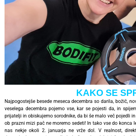
KAKO SE SPR
Najpogostejše besede meseca decembra so darila, božič, novo
veselega decembra pojemo vse, kar se pojesti da, in spije
prijatelji in obiskujemo sorodnike, da bi še malo več pojedli i
ob prazni mizi pač ne moremo sedeti! In tako vse do konca leta. K
nas nekje okoli 2. januarja ne vrže dol. V realnost, dir