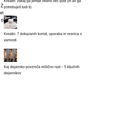
Kreatin: zakaj ga jemlje vedno več ljudi (in ali ga
 Z
potrebuješ tudi ti)
ri
 o
Kreatin: 7 dokazanih koristi, uporaba in resnica o
varnosti
Kaj dejansko povzroča mišično rast – 5 ključnih
dejavnikov