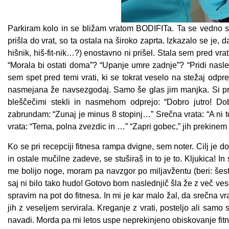
Parkiram kolo in se bližam vratom BODIFITa. Ta se vedno 
prišla do vrat, so ta ostala na široko zaprta. Izkazalo se je, d
hišnik, hiš-fit-nik…?) enostavno ni prišel. Stala sem pred vra
“Morala bi ostati doma”? “Upanje umre zadnje”? “Pridi nasle
sem spet pred temi vrati, ki se tokrat veselo na stežaj odpre
nasmejana že navsezgodaj. Samo še glas jim manjka. Si pra
bleščečimi stekli in nasmehom odprejo: “Dobro jutro! Do
zabrundam: “Zunaj je minus 8 stopinj…” Srečna vrata: “A ni t
vrata: “Tema, polna zvezdic in …” “Zapri gobec,” jih prekinem in
Ko se pri recepciji fitnesa rampa dvigne, sem noter. Cilj je 
in ostale mučilne zadeve, se stuširaš in to je to. Kljukica! 
me bolijo noge, moram pa navzgor po miljavžentu (beri: šestn
saj ni bilo tako hudo! Gotovo bom naslednjič šla že z več ves
spravim na pot do fitnesa. In mi je kar malo žal, da srečna vra
jih z veseljem servirala. Kreganje z vrati, posteljo ali samo 
navadi. Morda pa mi letos uspe neprekinjeno obiskovanje fit