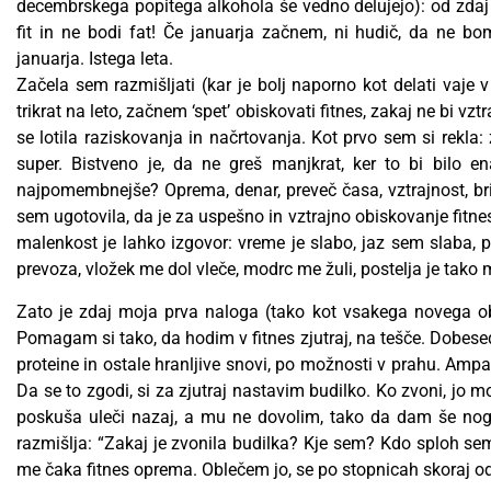
decembrskega popitega alkohola še vedno delujejo): od zdaj n
fit in ne bodi fat! Če januarja začnem, ni hudič, da ne b
januarja. Istega leta.
Začela sem razmišljati (kar je bolj naporno kot delati vaje 
trikrat na leto, začnem ‘spet’ obiskovati fitnes, zakaj ne bi v
se lotila raziskovanja in načrtovanja. Kot prvo sem si rekla
super. Bistveno je, da ne greš manjkrat, ker to bi bilo en
najpomembnejše? Oprema, denar, preveč časa, vztrajnost, br
sem ugotovila, da je za uspešno in vztrajno obiskovanje fitne
malenkost je lahko izgovor: vreme je slabo, jaz sem slaba, p
prevoza, vložek me dol vleče, modrc me žuli, postelja je tako
Zato je zdaj moja prva naloga (tako kot vsakega novega obi
Pomagam si tako, da hodim v fitnes zjutraj, na tešče. Dobesedno.
proteine in ostale hranljive snovi, po možnosti v prahu. Ampa
Da se to zgodi, si za zjutraj nastavim budilko. Ko zvoni, jo
poskuša uleči nazaj, a mu ne dovolim, tako da dam še nog
razmišlja: “Zakaj je zvonila budilka? Kje sem? Kdo sploh sem
me čaka fitnes oprema. Oblečem jo, se po stopnicah skoraj od