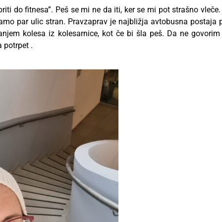
i do fitnesa”. Peš se mi ne da iti, ker se mi pot strašno vleče.
mo par ulic stran. Pravzaprav je najbližja avtobusna postaja p
manjem kolesa iz kolesarnice, kot če bi šla peš. Da ne govorim
 potrpet .