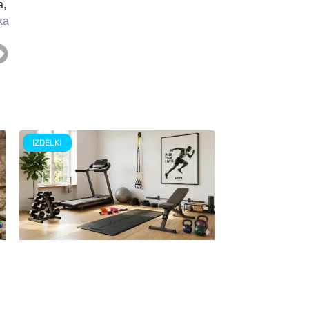
a,
ka
IZDELKI