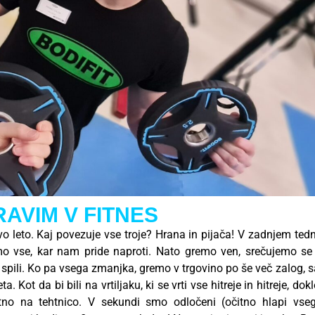
AVIM V FITNES
 leto. Kaj povezuje vse troje? Hrana in pijača! V zadnjem ted
mo vse, kar nam pride naproti. Nato gremo ven, srečujemo se
n spili. Ko pa vsega zmanjka, gremo v trgovino po še več zalog, s
ot da bi bili na vrtiljaku, ki se vrti vse hitreje in hitreje, dokl
ektno na tehtnico. V sekundi smo odločeni (očitno hlapi vse