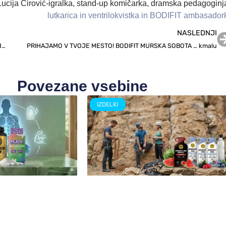
Lucija Ćirović-igralka, stand-up komičarka, dramska pedagoginj
lutkarica in ventrilokvistka in BODIFIT ambasador
NASLEDNJI
KAKO MI JE NEKAJ MILIMETROV OBRNILO ŽIVLJENJE NA GLAVO (3. del)
PRIHAJAMO V TVOJE MESTO! BODIFIT MURSKA SOBOTA … kmalu
Povezane vsebine
IZDELKI