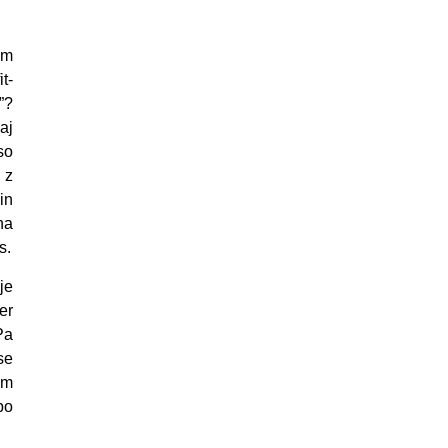
em
t-
”?
aj
so
 z
in
na
s.
je
er
Pa
se
im
po