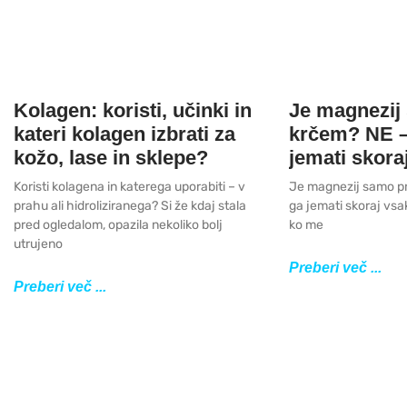
Kolagen: koristi, učinki in
Je magnezij
kateri kolagen izbrati za
krčem? NE –
kožo, lase in sklepe?
jemati skora
Koristi kolagena in katerega uporabiti – v
Je magnezij samo pr
prahu ali hidroliziranega? Si že kdaj stala
ga jemati skoraj vsak
pred ogledalom, opazila nekoliko bolj
ko me
utrujeno
Preberi več ...
Preberi več ...