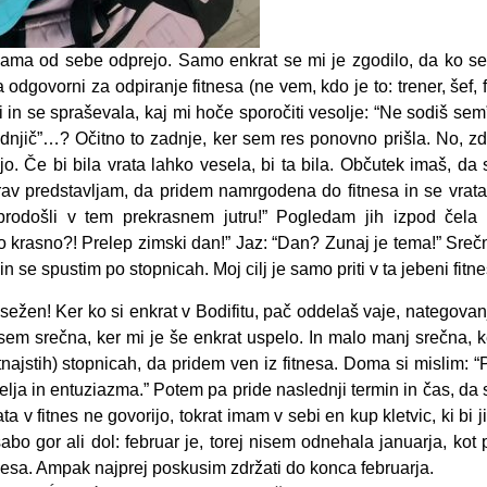
sama od sebe odprejo. Samo enkrat se mi je zgodilo, da ko s
a odgovorni za odpiranje fitnesa (ne vem, kdo je to: trener, šef, fi
ti in se spraševala, kaj mi hoče sporočiti vesolje: “Ne sodiš sem
dnjič”…? Očitno to zadnje, ker sem res ponovno prišla. No, zd
jo. Če bi bila vrata lahko vesela, bi ta bila. Občutek imaš, da 
v predstavljam, da pridem namrgodena do fitnesa in se vrata
brodošli v tem prekrasnem jutru!” Pogledam jih izpod čela 
o krasno?! Prelep zimski dan!” Jaz: “Dan? Zunaj je tema!” Sreč
 se spustim po stopnicah. Moj cilj je samo priti v ta jebeni fitne
dosežen! Ker ko si enkrat v Bodifitu, pač oddelaš vaje, nategovan
In sem srečna, ker mi je še enkrat uspelo. In malo manj srečna, k
ajstih) stopnicah, da pridem ven iz fitnesa. Doma si mislim: “
elja in entuziazma.” Potem pa pride naslednji termin in čas, da 
ta v fitnes ne govorijo, tokrat imam v sebi en kup kletvic, ki bi j
sabo gor ali dol: februar je, torej nisem odnehala januarja, kot 
nesa. Ampak najprej poskusim zdržati do konca februarja.