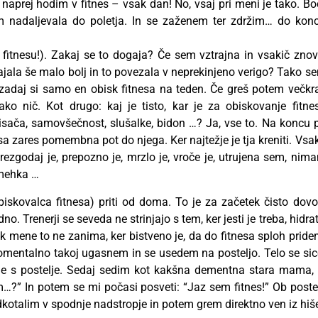
aprej hodim v fitnes – vsak dan! No, vsaj pri meni je tako. Bo
om nadaljevala do poletja. In se zaženem ter zdržim… do kon
v fitnesu!). Zakaj se to dogaja? Če sem vztrajna in vsakič znov
ztrajala še malo bolj in to povezala v neprekinjeno verigo? Tako s
: zadaj si samo en obisk fitnesa na teden. Če greš potem večkra
ako nič. Kot drugo: kaj je tisto, kar je za obiskovanje fitne
isača, samovšečnost, slušalke, bidon …? Ja, vse to. Na koncu 
sa zares pomembna pot do njega. Ker najtežje je tja kreniti. Vsa
rezgodaj je, prepozno je, mrzlo je, vroče je, utrujena sem, nim
 mehka …
skovalca fitnesa) priti od doma. To je za začetek čisto dovol
 Trenerji se seveda ne strinjajo s tem, ker jesti je treba, hidrat
k mene to ne zanima, ker bistveno je, da do fitnesa sploh pride
 momentalno takoj ugasnem in se usedem na posteljo. Telo se sic
e s postelje. Sedaj sedim kot kakšna dementna stara mama, 
…?” In potem se mi počasi posveti: “Jaz sem fitnes!” Ob postel
kotalim v spodnje nadstropje in potem grem direktno ven iz hiš