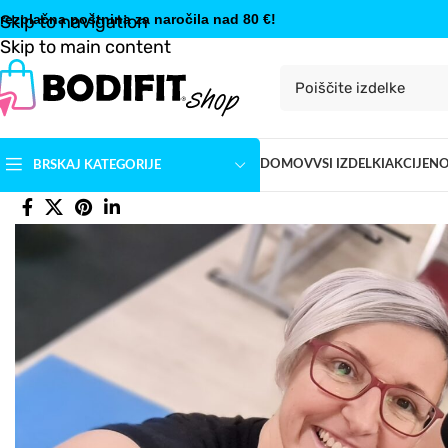
rezplačna poštnina za naročila nad 80 €!
Skip to navigation
Skip to main content
DOMOV
VSI IZDELKI
AKCIJE
N
BRSKAJ KATEGORIJE