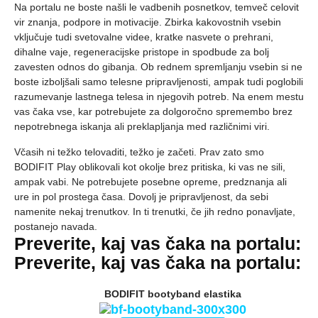
Na portalu ne boste našli le vadbenih posnetkov, temveč celovit
vir znanja, podpore in motivacije. Zbirka kakovostnih vsebin
vključuje tudi svetovalne videe, kratke nasvete o prehrani,
dihalne vaje, regeneracijske pristope in spodbude za bolj
zavesten odnos do gibanja. Ob rednem spremljanju vsebin si ne
boste izboljšali samo telesne pripravljenosti, ampak tudi poglobili
razumevanje lastnega telesa in njegovih potreb. Na enem mestu
vas čaka vse, kar potrebujete za dolgoročno spremembo brez
nepotrebnega iskanja ali preklapljanja med različnimi viri.
Včasih ni težko telovaditi, težko je začeti. Prav zato smo
BODIFIT Play oblikovali kot okolje brez pritiska, ki vas ne sili,
ampak vabi. Ne potrebujete posebne opreme, predznanja ali
ure in pol prostega časa. Dovolj je pripravljenost, da sebi
namenite nekaj trenutkov. In ti trenutki, če jih redno ponavljate,
postanejo navada.
Preverite, kaj vas čaka na portalu:
Preverite, kaj vas čaka na portalu:
BODIFIT bootyband elastika