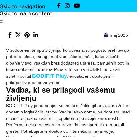
Skip to navigation
Skip to main content
maj 2025
V sodobnem tempu življenja, ko obveznosti pogosto prehitevajo
potrebe telesa, mnogi med vami iščete način, kako vključiti
gibanje v svoj vsakdan brez dodatnega stresa, zamudnih poti in
točno določenih urnikov. Prav zato smo v BODIFIT-u razvili
BODIFIT Play
spletni portal
: enostaven, dostopen in
prilagodljiv prostor za vadbo.
Vadba, ki se prilagodi vašemu
življenju
BODIFIT Play je namenjen vsem, ki si želite gibanja, a ne želite
dodatnih logističnih izzivov. Vadite lahko doma, na dopustu, med
malico ali pozno zvečer – popolnoma po svojih zmožnostih.
Platforma deluje na vseh napravah in vas spremlja kamorkoli
greste. Potrebujete le dostop do interneta in nekaj volje.